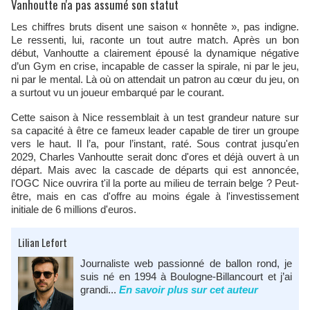
Vanhoutte n'a pas assumé son statut
Les chiffres bruts disent une saison « honnête », pas indigne.
Le ressenti, lui, raconte un tout autre match. Après un bon
début, Vanhoutte a clairement épousé la dynamique négative
d’un Gym en crise, incapable de casser la spirale, ni par le jeu,
ni par le mental. Là où on attendait un patron au cœur du jeu, on
a surtout vu un joueur embarqué par le courant.
Cette saison à Nice ressemblait à un test grandeur nature sur
sa capacité à être ce fameux leader capable de tirer un groupe
vers le haut. Il l’a, pour l’instant, raté. Sous contrat jusqu'en
2029, Charles Vanhoutte serait donc d'ores et déjà ouvert à un
départ. Mais avec la cascade de départs qui est annoncée,
l'OGC Nice ouvrira t'il la porte au milieu de terrain belge ? Peut-
être, mais en cas d'offre au moins égale à l'investissement
initiale de 6 millions d'euros.
Lilian Lefort
Journaliste web passionné de ballon rond, je
suis né en 1994 à Boulogne-Billancourt et j’ai
grandi...
En savoir plus sur cet auteur