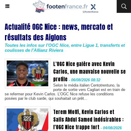
Actualité OGC Nice : news, mercato et
résultats des Aiglons
Toutes les infos sur l’OGC Nice, entre Ligue 1, transferts et
coulisses de l’Allianz Riviera
L'OGC Nice galère avec Kevin
Carlos, une mauvaise nouvelle se
profile
-
06/08/2026 08:32
Selon le média italien Centotrentuno, la
porte de sortie vers Cagliari est en train de
se refermer pour Kevin Carlos. L’OGC Nice refuse les conditions
posées par le club sarde, qui souhaitait un prêt...
Terem Moffi, Kevin Carlos et
Salis Abdul Samed indésirables :
l'OGC Nice frappe fort
-
04/08/2026