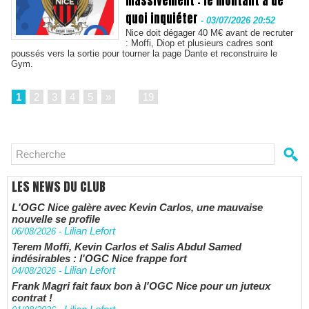
massivement : le montant a de
quoi inquiéter
-
03/07/2026 20:52
Nice doit dégager 40 M€ avant de recruter
: Moffi, Diop et plusieurs cadres sont
poussés vers la sortie pour tourner la page Dante et reconstruire le
Gym.
1
2
3
4
5
»
...
19
LES NEWS DU CLUB
L'OGC Nice galère avec Kevin Carlos, une mauvaise
nouvelle se profile
Lilian Lefort
06/08/2026
-
Terem Moffi, Kevin Carlos et Salis Abdul Samed
indésirables : l'OGC Nice frappe fort
Lilian Lefort
04/08/2026
-
Frank Magri fait faux bon à l'OGC Nice pour un juteux
contrat !