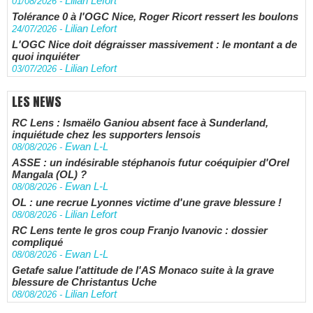
Lilian Lefort
01/08/2026
-
Tolérance 0 à l'OGC Nice, Roger Ricort ressert les boulons
Lilian Lefort
24/07/2026
-
L'OGC Nice doit dégraisser massivement : le montant a de
quoi inquiéter
Lilian Lefort
03/07/2026
-
LES NEWS
RC Lens : Ismaëlo Ganiou absent face à Sunderland,
inquiétude chez les supporters lensois
Ewan L-L
08/08/2026
-
ASSE : un indésirable stéphanois futur coéquipier d'Orel
Mangala (OL) ?
Ewan L-L
08/08/2026
-
OL : une recrue Lyonnes victime d'une grave blessure !
Lilian Lefort
08/08/2026
-
RC Lens tente le gros coup Franjo Ivanovic : dossier
compliqué
Ewan L-L
08/08/2026
-
Getafe salue l'attitude de l'AS Monaco suite à la grave
blessure de Christantus Uche
Lilian Lefort
08/08/2026
-