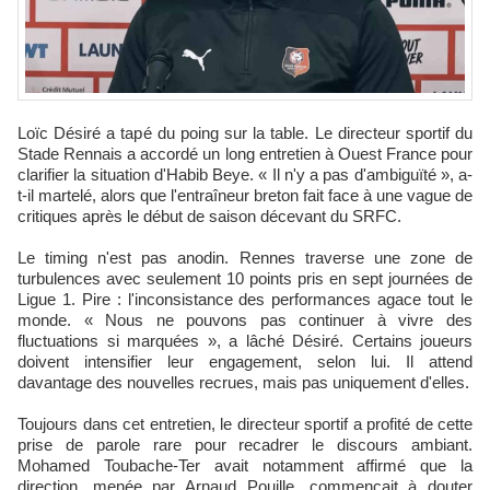
Loïc Désiré a tapé du poing sur la table. Le directeur sportif du
Stade Rennais a accordé un long entretien à Ouest France pour
clarifier la situation d'Habib Beye. « Il n'y a pas d'ambiguïté », a-
t-il martelé, alors que l'entraîneur breton fait face à une vague de
critiques après le début de saison décevant du SRFC.​
Le timing n'est pas anodin. Rennes traverse une zone de
turbulences avec seulement 10 points pris en sept journées de
Ligue 1. Pire : l'inconsistance des performances agace tout le
monde. « Nous ne pouvons pas continuer à vivre des
fluctuations si marquées », a lâché Désiré. Certains joueurs
doivent intensifier leur engagement, selon lui. Il attend
davantage des nouvelles recrues, mais pas uniquement d'elles.​
Toujours dans cet entretien, le directeur sportif a profité de cette
prise de parole rare pour recadrer le discours ambiant.
Mohamed Toubache-Ter avait notamment affirmé que la
direction, menée par Arnaud Pouille, commençait à douter