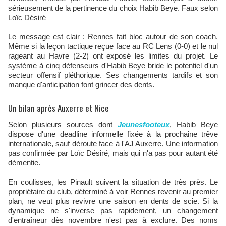
sérieusement de la pertinence du choix Habib Beye. Faux selon
Loïc Désiré
Le message est clair : Rennes fait bloc autour de son coach.
Même si la leçon tactique reçue face au RC Lens (0-0) et le nul
rageant au Havre (2-2) ont exposé les limites du projet. Le
système à cinq défenseurs d'Habib Beye bride le potentiel d'un
secteur offensif pléthorique. Ses changements tardifs et son
manque d'anticipation font grincer des dents.​
Un bilan après Auxerre et Nice
Selon plusieurs sources dont
Jeunesfooteux
, Habib Beye
dispose d'une deadline informelle fixée à la prochaine trêve
internationale, sauf déroute face à l'AJ Auxerre. Une information
pas confirmée par Loïc Désiré, mais qui n'a pas pour autant été
démentie.
En coulisses, les Pinault suivent la situation de très près. Le
propriétaire du club, déterminé à voir Rennes revenir au premier
plan, ne veut plus revivre une saison en dents de scie. Si la
dynamique ne s'inverse pas rapidement, un changement
d'entraîneur dès novembre n'est pas à exclure. Des noms