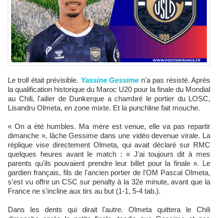
Le troll était prévisible.
Yassine Gessime
n'a pas résisté. Après
la qualification historique du Maroc U20 pour la finale du Mondial
au Chili, l'ailier de Dunkerque a chambré le portier du LOSC,
Lisandru Olmeta, en zone mixte. Et la punchline fait mouche.​
« On a été humbles. Ma mère est venue, elle va pas repartir
dimanche », lâche Gessime dans une vidéo devenue virale. La
réplique vise directement Olmeta, qui avait déclaré sur RMC
quelques heures avant le match : « J'ai toujours dit à mes
parents qu'ils pouvaient prendre leur billet pour la finale ». Le
gardien français, fils de l'ancien portier de l'OM Pascal Olmeta,
s'est vu offrir un CSC sur penalty à la 32e minute, avant que la
France ne s'incline aux tirs au but (1-1, 5-4 tab.).​
Dans les dents qui dirait l'autre. Olmeta quittera le Chili