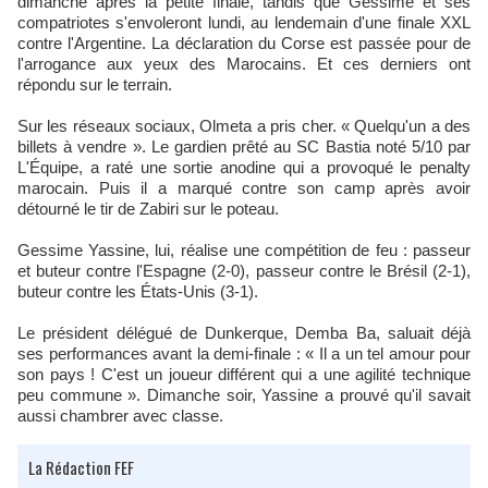
dimanche après la petite finale, tandis que Gessime et ses
compatriotes s'envoleront lundi, au lendemain d'une finale XXL
contre l'Argentine. La déclaration du Corse est passée pour de
l'arrogance aux yeux des Marocains. Et ces derniers ont
répondu sur le terrain.​
Sur les réseaux sociaux, Olmeta a pris cher. « Quelqu'un a des
billets à vendre ». Le gardien prêté au SC Bastia noté 5/10 par
L'Équipe, a raté une sortie anodine qui a provoqué le penalty
marocain. Puis il a marqué contre son camp après avoir
détourné le tir de Zabiri sur le poteau.​
Gessime Yassine, lui, réalise une compétition de feu : passeur
et buteur contre l'Espagne (2-0), passeur contre le Brésil (2-1),
buteur contre les États-Unis (3-1).
Le président délégué de Dunkerque, Demba Ba, saluait déjà
ses performances avant la demi-finale : « Il a un tel amour pour
son pays ! C'est un joueur différent qui a une agilité technique
peu commune ». Dimanche soir, Yassine a prouvé qu'il savait
aussi chambrer avec classe.​
La Rédaction FEF