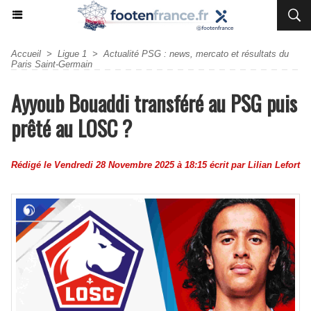
Accueil
>
Ligue 1
>
Actualité PSG : news, mercato et résultats du
Paris Saint-Germain
Ayyoub Bouaddi transféré au PSG puis
prêté au LOSC ?
Rédigé le Vendredi 28 Novembre 2025 à 18:15 écrit par
Lilian Lefort