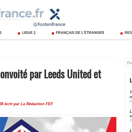
 1
LIGUE 2
FRANÇAIS DE L'ÉTRANGER
RES
onvoité par Leeds United et
T
o
0
08 écrit par
La Rédaction FEF
L
s
3
L