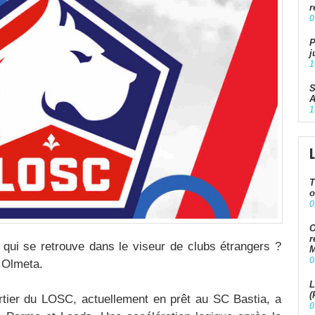
r
0
P
j
1
S
A
1
T
o
0
O
r
 qui se retrouve dans le viseur de clubs étrangers ?
M
0
 Olmeta.
L
(
ortier du LOSC, actuellement en prêt au SC Bastia, a
0