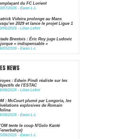
emplaçant du FC Lorient
3/07/2026
-
Ewan L-L
atrick Videira prolonge au Mans
usqu’en 2029 et lance le projet Ligue 1
0/06/2026
-
Lilian Lefort
tade Brestois : Éric Roy juge Ludovic
jorque « indispensable »
6/05/2026
-
Ewan L-L
LES NEWS
royes : Edwin Pindi réaliste sur les
bjectifs de l'ESTAC
6/08/2026
-
Lilian Lefort
M : McCourt plumé par Longoria, les
évélations explosives de Romain
olina
6/08/2026
-
Ewan L-L
'OM tente le coup N'Golo Kanté
Fenerbahçe)
5/08/2026
-
Ewan L-L