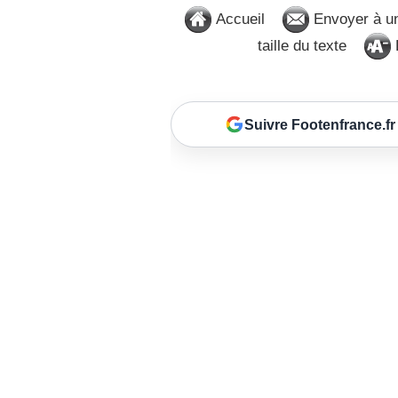
Accueil
Envoyer à u
taille du texte
D
Suivre Footenfrance.fr