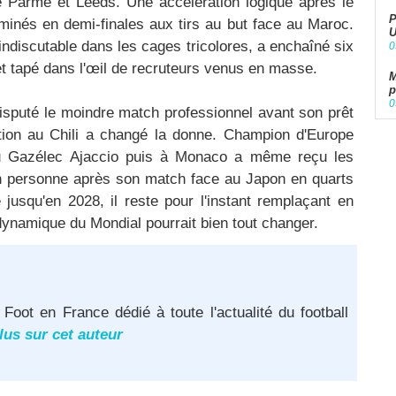
 Parme et Leeds. Une accélération logique après le
P
iminés en demi-finales aux tirs au but face au Maroc.
U
 indiscutable dans les cages tricolores, a enchaîné six
0
 tapé dans l'œil de recruteurs venus en masse.
M
p
0
isputé le moindre match professionnel avant son prêt
tion au Chili a changé la donne. Champion d'Europe
u Gazélec Ajaccio puis à Monaco a même reçu les
 en personne après son match face au Japon en quarts
e jusqu'en 2028, il reste pour l'instant remplaçant en
dynamique du Mondial pourrait bien tout changer.​
 Foot en France dédié à toute l'actualité du football
lus sur cet auteur