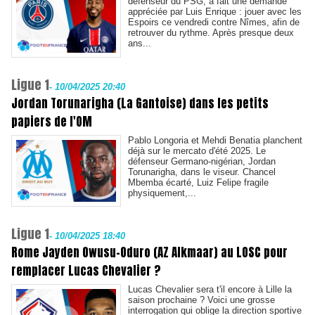
défenseur du PSG, a fait une demande
appréciée par Luis Enrique : jouer avec les
Espoirs ce vendredi contre Nîmes, afin de
retrouver du rythme. Après presque deux
ans...
Ligue 1
-
10/04/2025 20:40
Jordan Torunarigha (La Gantoise) dans les petits
papiers de l'OM
Pablo Longoria et Mehdi Benatia planchent
déjà sur le mercato d'été 2025. Le
défenseur Germano-nigérian, Jordan
Torunarigha, dans le viseur. Chancel
Mbemba écarté, Luiz Felipe fragile
physiquement,...
Ligue 1
-
10/04/2025 18:40
Rome Jayden Owusu-Oduro (AZ Alkmaar) au LOSC pour
remplacer Lucas Chevalier ?
Lucas Chevalier sera t'il encore à Lille la
saison prochaine ? Voici une grosse
interrogation qui oblige la direction sportive