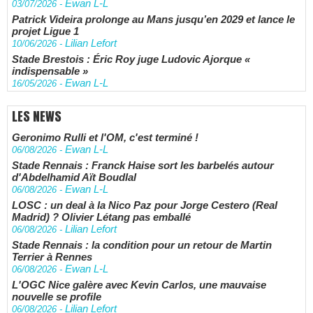
Ewan L-L
03/07/2026
-
Patrick Videira prolonge au Mans jusqu’en 2029 et lance le
projet Ligue 1
Lilian Lefort
10/06/2026
-
Stade Brestois : Éric Roy juge Ludovic Ajorque «
indispensable »
Ewan L-L
16/05/2026
-
LES NEWS
Geronimo Rulli et l'OM, c'est terminé !
Ewan L-L
06/08/2026
-
Stade Rennais : Franck Haise sort les barbelés autour
d'Abdelhamid Aït Boudlal
Ewan L-L
06/08/2026
-
LOSC : un deal à la Nico Paz pour Jorge Cestero (Real
Madrid) ? Olivier Létang pas emballé
Lilian Lefort
06/08/2026
-
Stade Rennais : la condition pour un retour de Martin
Terrier à Rennes
Ewan L-L
06/08/2026
-
L'OGC Nice galère avec Kevin Carlos, une mauvaise
nouvelle se profile
Lilian Lefort
06/08/2026
-