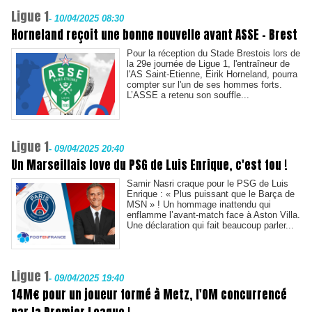
Ligue 1
-
10/04/2025 08:30
Horneland reçoit une bonne nouvelle avant ASSE - Brest
Pour la réception du Stade Brestois lors de
la 29e journée de Ligue 1, l'entraîneur de
l'AS Saint-Etienne, Eirik Horneland, pourra
compter sur l'un de ses hommes forts.
L’ASSE a retenu son souffle...
Ligue 1
-
09/04/2025 20:40
Un Marseillais love du PSG de Luis Enrique, c'est fou !
Samir Nasri craque pour le PSG de Luis
Enrique : « Plus puissant que le Barça de
MSN » ! Un hommage inattendu qui
enflamme l’avant-match face à Aston Villa.
Une déclaration qui fait beaucoup parler...
Ligue 1
-
09/04/2025 19:40
14M€ pour un joueur formé à Metz, l'OM concurrencé