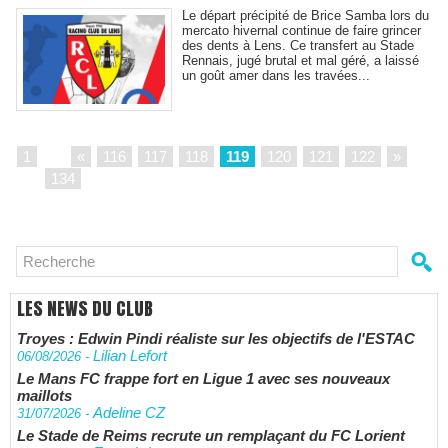
Le départ précipité de Brice Samba lors du
mercato hivernal continue de faire grincer
des dents à Lens. Ce transfert au Stade
Rennais, jugé brutal et mal géré, a laissé
un goût amer dans les travées...
1
...
«
116
117
118
119
120
121
122
»
...
134
LES NEWS DU CLUB
Troyes : Edwin Pindi réaliste sur les objectifs de l'ESTAC
Lilian Lefort
06/08/2026
-
Le Mans FC frappe fort en Ligue 1 avec ses nouveaux
maillots
Adeline CZ
31/07/2026
-
Le Stade de Reims recrute un remplaçant du FC Lorient