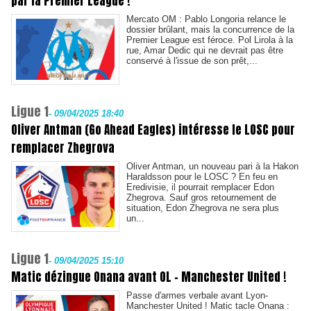
par la Premier League !
Mercato OM : Pablo Longoria relance le
dossier brûlant, mais la concurrence de la
Premier League est féroce. Pol Lirola à la
rue, Amar Dedic qui ne devrait pas être
conservé à l'issue de son prêt,...
Ligue 1
-
09/04/2025 18:40
Oliver Antman (Go Ahead Eagles) intéresse le LOSC pour
remplacer Zhegrova
Oliver Antman, un nouveau pari à la Hakon
Haraldsson pour le LOSC ? En feu en
Eredivisie, il pourrait remplacer Edon
Zhegrova. Sauf gros retournement de
situation, Edon Zhegrova ne sera plus
un...
Ligue 1
-
09/04/2025 15:10
Matic dézingue Onana avant OL - Manchester United !
Passe d'armes verbale avant Lyon-
Manchester United ! Matic tacle Onana :