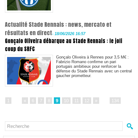
Actualité Stade Rennais : news, mercato et
résultats en direct
-
18/06/2026 16:57
Gonçalo Oliveira débarque au Stade Rennais : le joli
coup du SRFC
Gonçalo Oliveira à Rennes pour 3,5 M€ :
Fabrizio Romano confirme un pari
portugais ambitieux pour renforcer la
défense du Stade Rennais avec un central
gaucher prometteur.
1
...
«
6
7
8
9
10
11
12
»
...
134