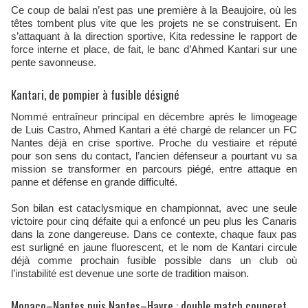
Ce coup de balai n’est pas une première à la Beaujoire, où les
têtes tombent plus vite que les projets ne se construisent. En
s’attaquant à la direction sportive, Kita redessine le rapport de
force interne et place, de fait, le banc d’Ahmed Kantari sur une
pente savonneuse.
Kantari, de pompier à fusible désigné
Nommé entraîneur principal en décembre après le limogeage
de Luis Castro, Ahmed Kantari a été chargé de relancer un FC
Nantes déjà en crise sportive. Proche du vestiaire et réputé
pour son sens du contact, l’ancien défenseur a pourtant vu sa
mission se transformer en parcours piégé, entre attaque en
panne et défense en grande difficulté.
Son bilan est cataclysmique en championnat, avec une seule
victoire pour cinq défaite qui a enfoncé un peu plus les Canaris
dans la zone dangereuse. Dans ce contexte, chaque faux pas
est surligné en jaune fluorescent, et le nom de Kantari circule
déjà comme prochain fusible possible dans un club où
l’instabilité est devenue une sorte de tradition maison.
Monaco–Nantes puis Nantes–Havre : double match couperet