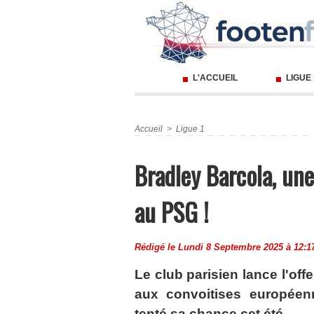
L'ACCUEIL
LIGUE
Accueil
>
Ligue 1
Bradley Barcola, une
au PSG !
Rédigé le Lundi 8 Septembre 2025 à 12:17
Le club parisien lance l'off
aux convoitises europée
tenté sa chance cet été