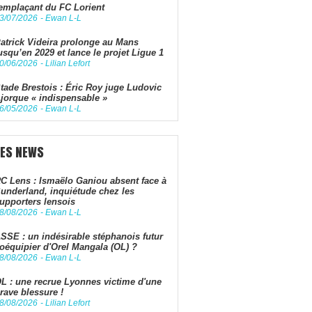
emplaçant du FC Lorient
3/07/2026
-
Ewan L-L
atrick Videira prolonge au Mans
usqu’en 2029 et lance le projet Ligue 1
0/06/2026
-
Lilian Lefort
tade Brestois : Éric Roy juge Ludovic
jorque « indispensable »
6/05/2026
-
Ewan L-L
LES NEWS
C Lens : Ismaëlo Ganiou absent face à
underland, inquiétude chez les
upporters lensois
8/08/2026
-
Ewan L-L
SSE : un indésirable stéphanois futur
oéquipier d'Orel Mangala (OL) ?
8/08/2026
-
Ewan L-L
L : une recrue Lyonnes victime d'une
rave blessure !
8/08/2026
-
Lilian Lefort