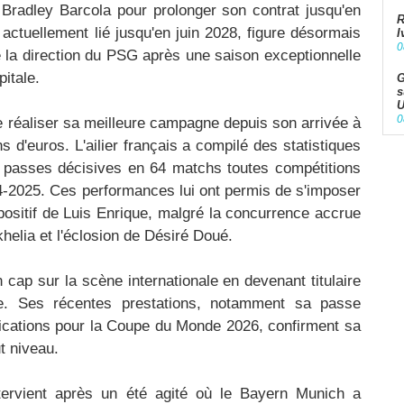
Bradley Barcola pour prolonger son contrat jusqu'en
R
, actuellement lié jusqu'en juin 2028, figure désormais
I
0
de la direction du PSG après une saison exceptionnelle
pitale.
G
s
U
0
e réaliser sa meilleure campagne depuis son arrivée à
s d'euros. L'ailier français a compilé des statistiques
 passes décisives en 64 matchs toutes compétitions
4-2025. Ces performances lui ont permis de s'imposer
ositif de Luis Enrique, malgré la concurrence accrue
helia et l'éclosion de Désiré Doué.
 cap sur la scène internationale en devenant titulaire
ce. Ses récentes prestations, notamment sa passe
ifications pour la Coupe du Monde 2026, confirment sa
t niveau.
ntervient après un été agité où le Bayern Munich a