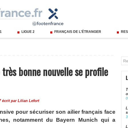
 1
LIGUE 2
FRANÇAIS DE L'ÉTRANGER
RES
 très bonne nouvelle se profile
T
o
0
 écrit par
Lilian Lefort
L
ensive pour sécuriser son ailier français face
s
3
nnes, notamment du Bayern Munich qui a
L