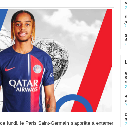
r
0
P
j
1
S
A
1
R
S
s
0
A
c
0
O
g
 ce lundi, le Paris Saint-Germain s'apprête à entamer
0