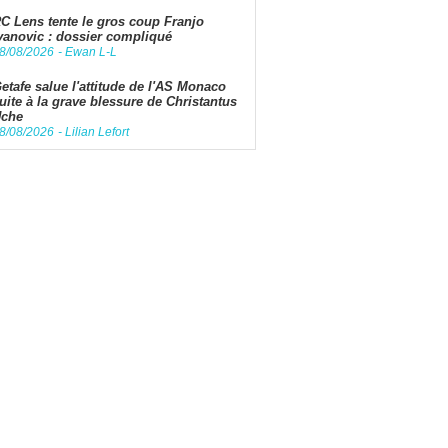
C Lens tente le gros coup Franjo
vanovic : dossier compliqué
8/08/2026
-
Ewan L-L
etafe salue l'attitude de l'AS Monaco
uite à la grave blessure de Christantus
che
8/08/2026
-
Lilian Lefort