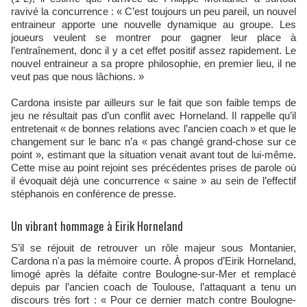
ravivé la concurrence : « C’est toujours un peu pareil, un nouvel
entraineur apporte une nouvelle dynamique au groupe. Les
joueurs veulent se montrer pour gagner leur place à
l’entraînement, donc il y a cet effet positif assez rapidement. Le
nouvel entraineur a sa propre philosophie, en premier lieu, il ne
veut pas que nous lâchions. »
Cardona insiste par ailleurs sur le fait que son faible temps de
jeu ne résultait pas d’un conflit avec Horneland. Il rappelle qu’il
entretenait « de bonnes relations avec l’ancien coach » et que le
changement sur le banc n’a « pas changé grand-chose sur ce
point », estimant que la situation venait avant tout de lui-même.
Cette mise au point rejoint ses précédentes prises de parole où
il évoquait déjà une concurrence « saine » au sein de l’effectif
stéphanois en conférence de presse.
Un vibrant hommage à Eirik Horneland
S’il se réjouit de retrouver un rôle majeur sous Montanier,
Cardona n'a pas la mémoire courte. À propos d’Eirik Horneland,
limogé après la défaite contre Boulogne-sur-Mer et remplacé
depuis par l’ancien coach de Toulouse, l’attaquant a tenu un
discours très fort : « Pour ce dernier match contre Boulogne-