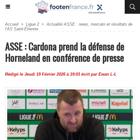
Accueil
>
Ligue 2
>
Actualité ASSE : news, mercato et résultats de
l’AS Saint-Étienne
ASSE : Cardona prend la défense de
Horneland en conférence de presse
Rédigé le Jeudi 19 Février 2026 à 19:03 écrit par
Ewan L-L