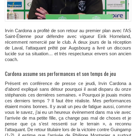
Irvin Cardona a profité de son retour au premier plan avec l’AS
Saint-Étienne pour défendre avec vigueur Eirik Horneland,
récemment remercié par le club. À deux jours de la réception
de Laval, l’attaquant prêté par Augsbourg a livré un discours
lucide sur sa situation… et très respectueux envers son ancien
coach.
Cardona assume ses performances et son temps de jeu
Présent en conférence de presse ce jeudi, Irvin Cardona a
d’abord expliqué sans détour pourquoi il avait disparu du onze
stéphanois ces dernières semaines. « Pourquoi je jouais moins
ces derniers temps ? Il faut être réaliste. Mes performances
étaient moins bonnes. Il y avait un peu de fatigue aussi, comme
vous le savez, j’ai eu un heureux évènement dans ma vie avec
l’arrivée de ma petite fille, ça change pas mal de choses et je
pense que ça s’est ressenti sur le terrain », a reconnu
l’attaquant. De retour titulaire lors de la victoire contre Guingamp
(1-2), il estime que l’arrivée de Philippe Montanier a surtout