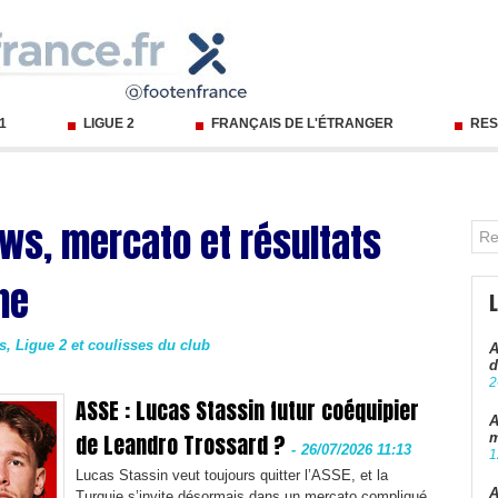
 1
LIGUE 2
FRANÇAIS DE L'ÉTRANGER
RES
ews, mercato et résultats
ne
ts, Ligue 2 et coulisses du club
A
d
2
ASSE : Lucas Stassin futur coéquipier
A
de Leandro Trossard ?
m
-
26/07/2026 11:13
1
Lucas Stassin veut toujours quitter l’ASSE, et la
A
Turquie s’invite désormais dans un mercato compliqué