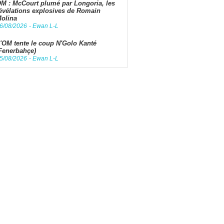
M : McCourt plumé par Longoria, les
évélations explosives de Romain
olina
6/08/2026
-
Ewan L-L
'OM tente le coup N'Golo Kanté
Fenerbahçe)
5/08/2026
-
Ewan L-L