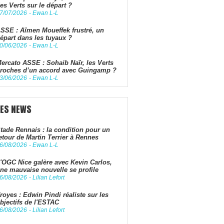
es Verts sur le départ ?
7/07/2026
-
Ewan L-L
SSE : Aïmen Moueffek frustré, un
épart dans les tuyaux ?
0/06/2026
-
Ewan L-L
ercato ASSE : Sohaib Naïr, les Verts
roches d’un accord avec Guingamp ?
3/06/2026
-
Ewan L-L
LES NEWS
tade Rennais : la condition pour un
etour de Martin Terrier à Rennes
6/08/2026
-
Ewan L-L
'OGC Nice galère avec Kevin Carlos,
ne mauvaise nouvelle se profile
6/08/2026
-
Lilian Lefort
royes : Edwin Pindi réaliste sur les
bjectifs de l'ESTAC
6/08/2026
-
Lilian Lefort