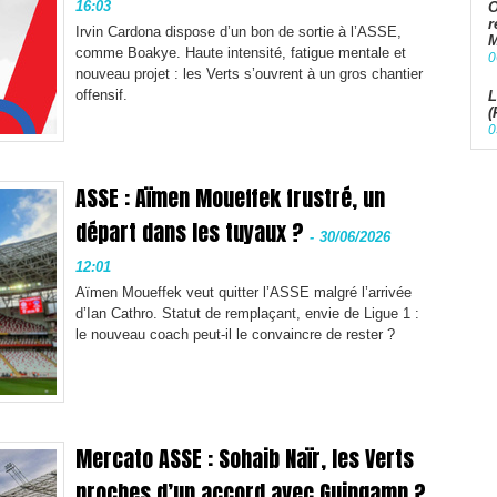
16:03
O
r
Irvin Cardona dispose d’un bon de sortie à l’ASSE,
M
comme Boakye. Haute intensité, fatigue mentale et
0
nouveau projet : les Verts s’ouvrent à un gros chantier
offensif.
L
(
0
ASSE : Aïmen Moueffek frustré, un
départ dans les tuyaux ?
-
30/06/2026
12:01
Aïmen Moueffek veut quitter l’ASSE malgré l’arrivée
d’Ian Cathro. Statut de remplaçant, envie de Ligue 1 :
le nouveau coach peut-il le convaincre de rester ?
Mercato ASSE : Sohaib Naïr, les Verts
proches d’un accord avec Guingamp ?