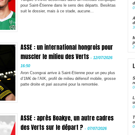
d
pour Saint-Étienne dans le sens des départs. Besiktas
0
suit le dossier, mais à ce stade, aucune...
A
d
3
M
p
ASSE : un international hongrois pour
2
muscler le milieu des Verts
-
12/07/2026
16:50
Aron Csongvai arrive à Saint-Etienne pour un peu plus
S
d’1M€ de l’AIK, profil de milieu défensif mobile, grosse
r
patte droite et pari assumé pour la remontée.
0
L
u
0
ASSE : après Boakye, un autre cadres
T
o
des Verts sur le départ ?
0
-
07/07/2026