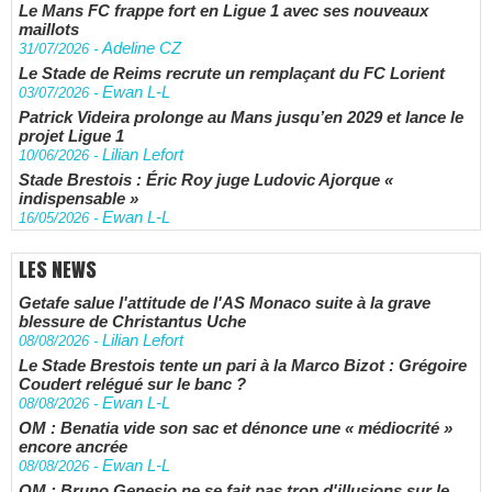
Le Mans FC frappe fort en Ligue 1 avec ses nouveaux
maillots
Adeline CZ
31/07/2026
-
Le Stade de Reims recrute un remplaçant du FC Lorient
Ewan L-L
03/07/2026
-
Patrick Videira prolonge au Mans jusqu’en 2029 et lance le
projet Ligue 1
Lilian Lefort
10/06/2026
-
Stade Brestois : Éric Roy juge Ludovic Ajorque «
indispensable »
Ewan L-L
16/05/2026
-
LES NEWS
Getafe salue l'attitude de l'AS Monaco suite à la grave
blessure de Christantus Uche
Lilian Lefort
08/08/2026
-
Le Stade Brestois tente un pari à la Marco Bizot : Grégoire
Coudert relégué sur le banc ?
Ewan L-L
08/08/2026
-
OM : Benatia vide son sac et dénonce une « médiocrité »
encore ancrée
Ewan L-L
08/08/2026
-
OM : Bruno Genesio ne se fait pas trop d'illusions sur le