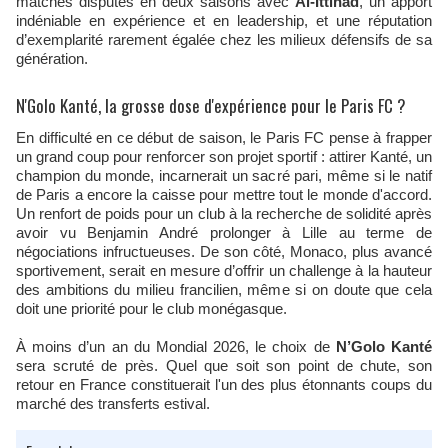
matches disputés en deux saisons avec
Al-Ittihad
, un apport
indéniable en expérience et en leadership, et une réputation
d’exemplarité rarement égalée chez les milieux défensifs de sa
génération.
N'Golo Kanté, la grosse dose d'expérience pour le Paris FC ?
En difficulté en ce début de saison, le Paris FC pense à frapper
un grand coup pour renforcer son projet sportif : attirer Kanté, un
champion du monde, incarnerait un sacré pari, même si le natif
de Paris a encore la caisse pour mettre tout le monde d'accord.
Un renfort de poids pour un club à la recherche de solidité après
avoir vu Benjamin André prolonger à Lille au terme de
négociations infructueuses. De son côté, Monaco, plus avancé
sportivement, serait en mesure d’offrir un challenge à la hauteur
des ambitions du milieu francilien, même si on doute que cela
doit une priorité pour le club monégasque.
À moins d’un an du Mondial 2026, le choix de
N’Golo Kanté
sera scruté de près. Quel que soit son point de chute, son
retour en France constituerait l'un des plus étonnants coups du
marché des transferts estival.