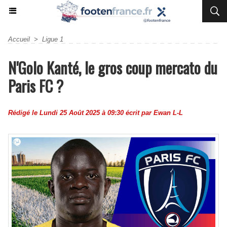
Accueil
>
Ligue 1
N'Golo Kanté, le gros coup mercato du
Paris FC ?
Rédigé le Lundi 25 Août 2025 à 09:30 écrit par
Ewan L-L