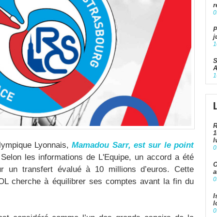
r
0
P
j
1
S
A
1
R
1
I
Olympique Lyonnais,
Mamadou Sarr, est sur le point
0
 Selon les informations de L'Equipe, un accord a été
O
r un transfert évalué à 10 millions d’euros. Cette
a
0
l’OL cherche à équilibrer ses comptes avant la fin du
I
l
0