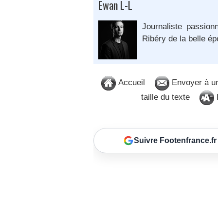
Ewan L-L
Journaliste passion
Ribéry de la belle é
Accueil
Envoyer à u
taille du texte
D
Suivre Footenfrance.fr