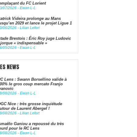
emplaçant du FC Lorient
3/07/2026
-
Ewan L-L
atrick Videira prolonge au Mans
usqu’en 2029 et lance le projet Ligue 1
0/06/2026
-
Lilian Lefort
tade Brestois : Éric Roy juge Ludovic
jorque « indispensable »
6/05/2026
-
Ewan L-L
LES NEWS
C Lens : Swann Borsellino valide à
00% le gros coup mercato Franjo
vanovic
9/08/2026
-
Ewan L-L
GC Nice : très grosse inquiétude
utour de Laurent Abergel !
9/08/2026
-
Lilian Lefort
smaëlo Ganiou a repoussé du très
ourd pour le RC Lens
9/08/2026
-
Ewan L-L