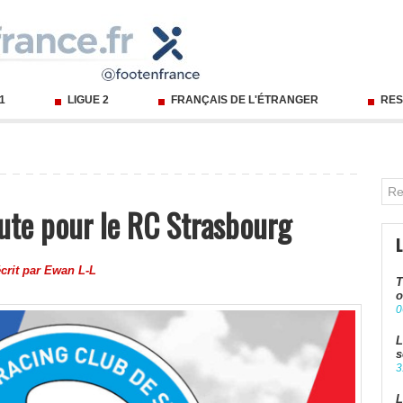
 1
LIGUE 2
FRANÇAIS DE L'ÉTRANGER
RES
ute pour le RC Strasbourg
crit par
Ewan L-L
T
o
0
L
s
3
L