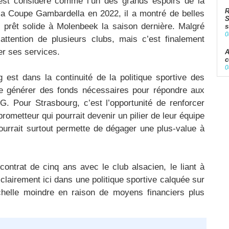
st considéré comme l’un des grands espoirs de la
R
la Coupe Gambardella en 2022, il a montré de belles
S
prêt solide à Molenbeek la saison dernière. Malgré
s
0
’attention de plusieurs clubs, mais c’est finalement
er ses services.
A
c
0
 est dans la continuité de la politique sportive des
 de générer des fonds nécessaires pour répondre aux
. Pour Strasbourg, c’est l’opportunité de renforcer
rometteur qui pourrait devenir un pilier de leur équipe
ourrait surtout permette de dégager une plus-value à
ontrat de cinq ans avec le club alsacien, le liant à
clairement ici dans une politique sportive calquée sur
helle moindre en raison de moyens financiers plus