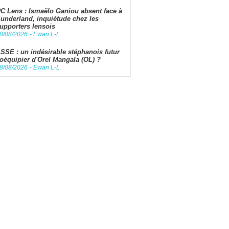
C Lens : Ismaëlo Ganiou absent face à
underland, inquiétude chez les
upporters lensois
8/08/2026
-
Ewan L-L
SSE : un indésirable stéphanois futur
oéquipier d'Orel Mangala (OL) ?
8/08/2026
-
Ewan L-L