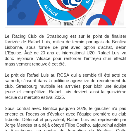
Le Racing Club de Strasbourg est sur le point de finaliser
l’arrivée de Rafael Luis, milieu de terrain portugais du Benfica
Lisbonne, sous forme de prêt avec option d’achat, selon
L'Equipe. Âgé de 20 ans et international U20, Rafael Luis va
donc rejoindre l’Alsace pour renforcer l’entrejeu d’un effectif
massivement renouvelé cet été.
Le prêt de Rafael Luis au RCSA qui a semble t'il été acté ce
samedi, s’inscrit dans la politique agressive de recrutement du
club. Strasbourg multiplie les arrivées pour bâtir une équipe
jeune et compétitive. Rafael Luis devient ainsi la quinzième
recrue du mercato estival 2025.
Sous contrat avec Benfica jusqu’en 2028, le gaucher n’a pas
encore eu l'occasion d'évoluer avec l'équipe première du club
lisboète. Défensif et polyvalent, Rafael Luis est représenté par
Jorge Mendes et a déjà côtoyé Filipe Coelho, aujourd’hui adjoint
à Strasbourg, au centre de formation de Benfica. Cette