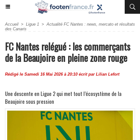
Accueil
>
Ligue 1
>
Actualité FC Nantes : news, mercato et résultats
des Canaris
FC Nantes relégué : les commerçants
de la Beaujoire en pleine zone rouge
Rédigé le Samedi 16 Mai 2026 à 20:10 écrit par
Lilian Lefort
Une descente en Ligue 2 qui met tout l’écosystème de la
Beaujoire sous pression