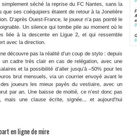
0
out simplement séché la reprise du FC Nantes, sans la
rs que ses coéquipiers étaient de retour à la Jonelière
F
A
tion. D’après Ouest-France, le joueur n’a pas pointé le
a
0
njoignable. Un silence qui tombe pile au moment où le
es liée à la descente en Ligue 2, et qui ressemble
G
0
rt avec la direction.
e découvre pas la réalité d’un coup de stylo : depuis
t un cadre très clair en cas de relégation, avec une
aires et la possibilité d’aller jusqu’à –50% pour les
uros brut mensuels, via un courrier envoyé avant le
ie des joueurs les mieux payés du vestiaire, avec un
brut par an. Une baisse de moitié, ce n’est donc pas
 mais une clause écrite, signée... et aujourd’hui
part en ligne de mire