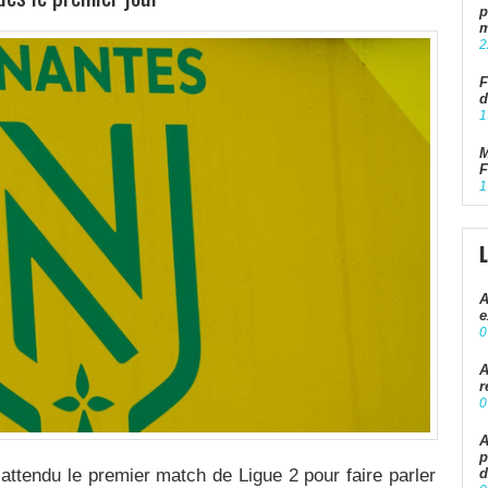
p
m
2
F
d
1
M
F
1
A
e
0
A
r
0
A
p
endu le premier match de Ligue 2 pour faire parler
d