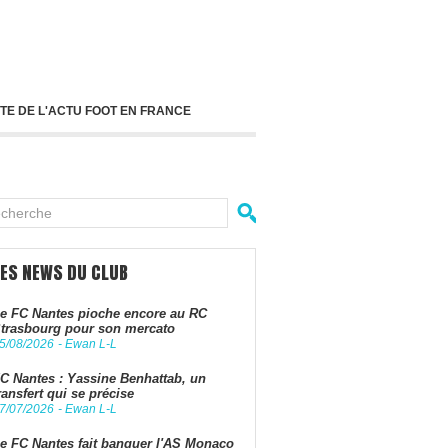
TE DE L'ACTU FOOT EN FRANCE
LES NEWS DU CLUB
e FC Nantes pioche encore au RC
trasbourg pour son mercato
5/08/2026
-
Ewan L-L
C Nantes : Yassine Benhattab, un
ransfert qui se précise
7/07/2026
-
Ewan L-L
e FC Nantes fait banquer l'AS Monaco