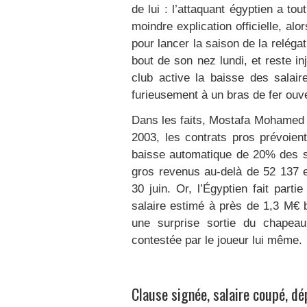
de lui : l’attaquant égyptien a t
moindre explication officielle, alo
pour lancer la saison de la reléga
bout de son nez lundi, et reste i
club active la baisse des salair
furieusement à un bras de fer ouve
Dans les faits, Mostafa Mohamed n
2003, les contrats pros prévoien
baisse automatique de 20% des sal
gros revenus au-delà de 52 137 e
30 juin. Or, l’Égyptien fait part
salaire estimé à près de 1,3 M€ 
une surprise sortie du chapeau,
contestée par le joueur lui même.
Clause signée, salaire coupé, dé