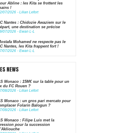
our Abline : les Kita se frottent les
ains !
2/07/2026
-
Lilian Lefort
C Nantes : Chidozie Awaziem sur le
épart, une destination se précise
9/07/2026
-
Ewan L-L
ostafa Mohamed ne respecte pas le
C Nantes, les Kita frappent fort !
7/07/2026
-
Ewan L-L
LES NEWS
S Monaco : 15M€ sur la table pour un
x du FC Rouen ?
7/08/2026
-
Lilian Lefort
S Monaco : un gros pari mercato pour
emplacer Folarin Balogun ?
7/08/2026
-
Lilian Lefort
S Monaco : Filipe Luis met la
ression pour la succession
’Akliouche