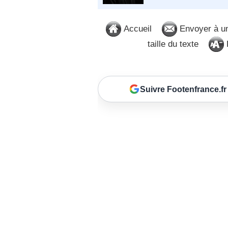
Accueil
Envoyer à u
taille du texte
D
Suivre Footenfrance.fr