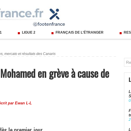
 1
LIGUE 2
FRANÇAIS DE L'ÉTRANGER
RES
s, mercato et résultats des Canaris
 Mohamed en grève à cause de
L
S
0
écrit par
Ewan L-L
F
t
2
ès le premier jour
L