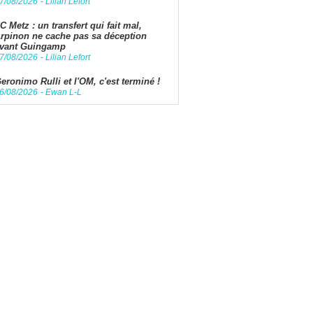
7/08/2026
-
Lilian Lefort
C Metz : un transfert qui fait mal,
rpinon ne cache pas sa déception
vant Guingamp
7/08/2026
-
Lilian Lefort
eronimo Rulli et l'OM, c'est terminé !
6/08/2026
-
Ewan L-L