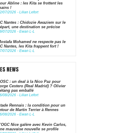
our Abline : les Kita se frottent les
ains !
2/07/2026
-
Lilian Lefort
C Nantes : Chidozie Awaziem sur le
épart, une destination se précise
9/07/2026
-
Ewan L-L
ostafa Mohamed ne respecte pas le
C Nantes, les Kita frappent fort !
7/07/2026
-
Ewan L-L
LES NEWS
OSC : un deal à la Nico Paz pour
orge Cestero (Real Madrid) ? Olivier
étang pas emballé
6/08/2026
-
Lilian Lefort
tade Rennais : la condition pour un
etour de Martin Terrier à Rennes
6/08/2026
-
Ewan L-L
'OGC Nice galère avec Kevin Carlos,
ne mauvaise nouvelle se profile