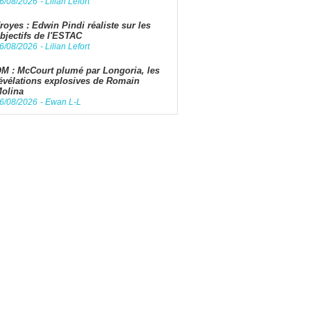
6/08/2026
-
Lilian Lefort
royes : Edwin Pindi réaliste sur les
bjectifs de l'ESTAC
6/08/2026
-
Lilian Lefort
M : McCourt plumé par Longoria, les
évélations explosives de Romain
olina
6/08/2026
-
Ewan L-L