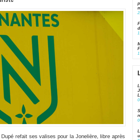
p
m
2
F
d
1
M
F
1
L
J
L
0
S
r
0
L
Dupé refait ses valises pour la Jonelière, libre après
u