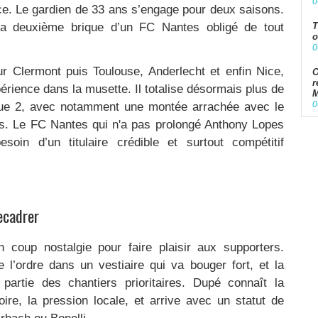
0
ce. Le gardien de 33 ans s’engage pour deux saisons.
 la deuxième brique d’un FC Nantes obligé de tout
T
o
0
r Clermont puis Toulouse, Anderlecht et enfin Nice,
O
r
rience dans la musette. Il totalise désormais plus de
M
0
gue 2, avec notamment une montée arrachée avec le
s. Le FC Nantes qui n'a pas prolongé Anthony Lopes
oin d’un titulaire crédible et surtout compétitif
ecadrer
 coup nostalgie pour faire plaisir aux supporters.
 l’ordre dans un vestiaire qui va bouger fort, et la
 partie des chantiers prioritaires. Dupé connaît la
ire, la pression locale, et arrive avec un statut de