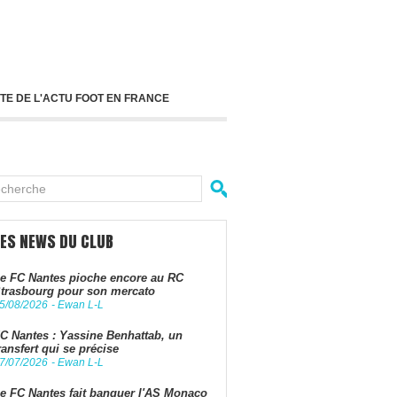
TE DE L'ACTU FOOT EN FRANCE
LES NEWS DU CLUB
e FC Nantes pioche encore au RC
trasbourg pour son mercato
5/08/2026
-
Ewan L-L
C Nantes : Yassine Benhattab, un
ransfert qui se précise
7/07/2026
-
Ewan L-L
e FC Nantes fait banquer l'AS Monaco