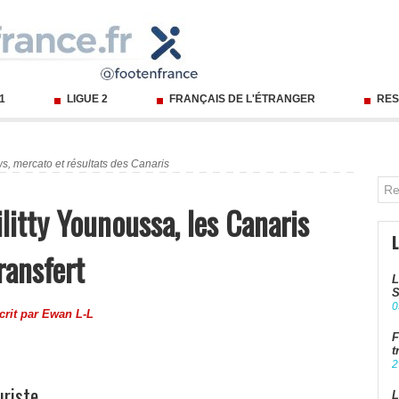
 1
LIGUE 2
FRANÇAIS DE L'ÉTRANGER
RES
s, mercato et résultats des Canaris
litty Younoussa, les Canaris
ransfert
L
S
0
crit par
Ewan L-L
F
t
2
uriste
L