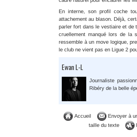
cadre naturel pour encadrer les Mi
En interne, son profil coche to
attachement au blason. Déjà, cert
parler fort dans le vestiaire et d
cruellement manqué lors de la s
ressemble à un move logique, pres
le club ne vient pas en Ligue 2 pour
Ewan L-L
Journaliste passion
Ribéry de la belle é
Accueil
Envoyer à u
taille du texte
D