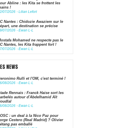
our Abline : les Kita se frottent les
ains !
2/07/2026
-
Lilian Lefort
C Nantes : Chidozie Awaziem sur le
épart, une destination se précise
9/07/2026
-
Ewan L-L
ostafa Mohamed ne respecte pas le
C Nantes, les Kita frappent fort !
7/07/2026
-
Ewan L-L
LES NEWS
eronimo Rulli et l'OM, c'est terminé !
6/08/2026
-
Ewan L-L
tade Rennais : Franck Haise sort les
arbelés autour d'Abdelhamid Aït
oudlal
6/08/2026
-
Ewan L-L
OSC : un deal à la Nico Paz pour
orge Cestero (Real Madrid) ? Olivier
étang pas emballé