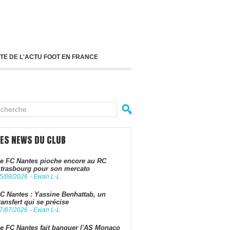
TE DE L'ACTU FOOT EN FRANCE
LES NEWS DU CLUB
e FC Nantes pioche encore au RC
trasbourg pour son mercato
5/08/2026
-
Ewan L-L
C Nantes : Yassine Benhattab, un
ransfert qui se précise
7/07/2026
-
Ewan L-L
e FC Nantes fait banquer l'AS Monaco