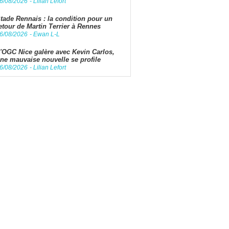
6/08/2026
-
Lilian Lefort
tade Rennais : la condition pour un
etour de Martin Terrier à Rennes
6/08/2026
-
Ewan L-L
'OGC Nice galère avec Kevin Carlos,
ne mauvaise nouvelle se profile
6/08/2026
-
Lilian Lefort