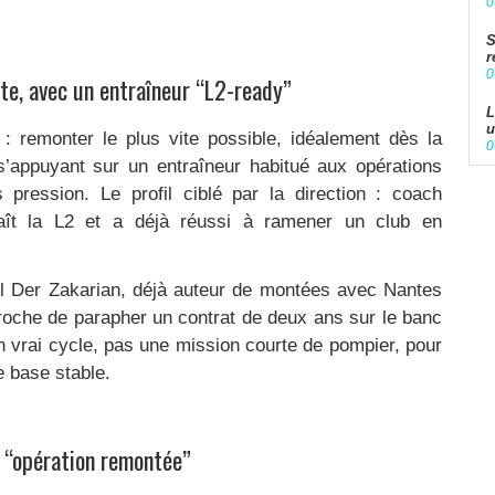
0
S
r
0
te, avec un entraîneur “L2-ready”
L
u
 : remonter le plus vite possible, idéalement dès la
0
’appuyant sur un entraîneur habitué aux opérations
pression. Le profil ciblé par la direction : coach
naît la L2 et a déjà réussi à ramener un club en
l Der Zakarian, déjà auteur de montées avec Nantes
 proche de parapher un contrat de deux ans sur le banc
 un vrai cycle, pas une mission courte de pompier, pour
e base stable.
s “opération remontée”