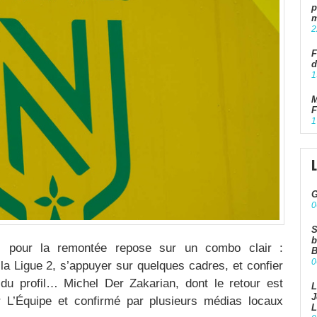
p
m
2
F
d
1
M
F
1
G
0
S
b
s pour la remontée repose sur un combo clair :
B
0
r la Ligue 2, s’appuyer sur quelques cadres, et confier
du profil… Michel Der Zakarian, dont le retour est
L
J
L’Équipe et confirmé par plusieurs médias locaux
L