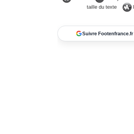
taille du texte
D
Suivre Footenfrance.fr