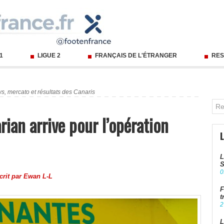
 1
LIGUE 2
FRANÇAIS DE L'ÉTRANGER
RES
s, mercato et résultats des Canaris
rian arrive pour l’opération
L
S
0
crit par
Ewan L-L
F
t
2
L