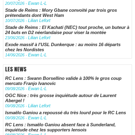
Ewan L-L
20/07/2026
-
Stade de Reims : Mory Gbane convoité par trois gros
prétendants dont West Ham
Lilian Lefort
10/07/2026
-
Stade de Reims : El Kachati (NEC) tout proche, un buteur à
24 buts en D2 néerlandaise pour viser la montée
Lilian Lefort
23/06/2026
-
Exode massif à l'USL Dunkerque : au moins 16 départs
chez les Nordistes
Ewan L-L
14/06/2026
-
LES NEWS
RC Lens : Swann Borsellino valide à 100% le gros coup
mercato Franjo Ivanovic
Ewan L-L
09/08/2026
-
OGC Nice : très grosse inquiétude autour de Laurent
Abergel !
Lilian Lefort
09/08/2026
-
Ismaëlo Ganiou a repoussé du très lourd pour le RC Lens
Ewan L-L
09/08/2026
-
RC Lens : Ismaëlo Ganiou absent face à Sunderland,
inquiétude chez les supporters lensois
Ewan L-L