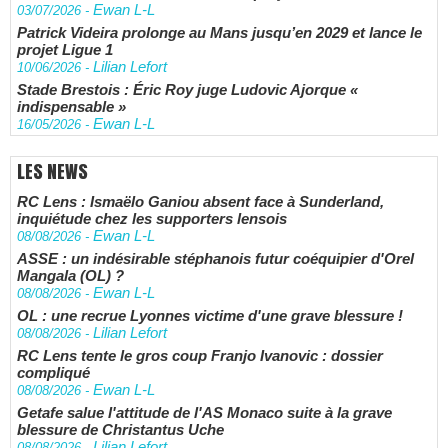
Ewan L-L
03/07/2026
-
Patrick Videira prolonge au Mans jusqu’en 2029 et lance le
projet Ligue 1
Lilian Lefort
10/06/2026
-
Stade Brestois : Éric Roy juge Ludovic Ajorque «
indispensable »
Ewan L-L
16/05/2026
-
LES NEWS
RC Lens : Ismaëlo Ganiou absent face à Sunderland,
inquiétude chez les supporters lensois
Ewan L-L
08/08/2026
-
ASSE : un indésirable stéphanois futur coéquipier d'Orel
Mangala (OL) ?
Ewan L-L
08/08/2026
-
OL : une recrue Lyonnes victime d'une grave blessure !
Lilian Lefort
08/08/2026
-
RC Lens tente le gros coup Franjo Ivanovic : dossier
compliqué
Ewan L-L
08/08/2026
-
Getafe salue l'attitude de l'AS Monaco suite à la grave
blessure de Christantus Uche
Lilian Lefort
08/08/2026
-