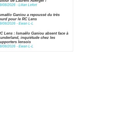
utour de Laurent Abergel !
9/08/2026
-
Lilian Lefort
smaëlo Ganiou a repoussé du très
ourd pour le RC Lens
9/08/2026
-
Ewan L-L
C Lens : Ismaëlo Ganiou absent face à
underland, inquiétude chez les
upporters lensois
8/08/2026
-
Ewan L-L