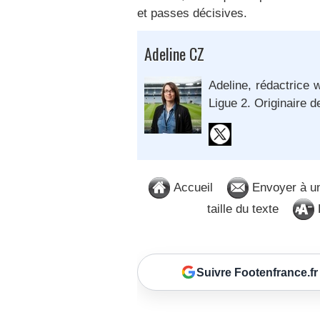
et passes décisives.
Adeline CZ
Adeline, rédactrice w
Ligue 2. Originaire d
Accueil
Envoyer à u
taille du texte
D
Suivre Footenfrance.fr