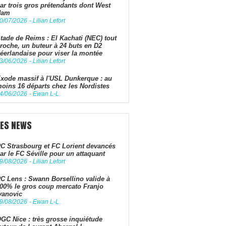
ar trois gros prétendants dont West
Ham
0/07/2026
-
Lilian Lefort
tade de Reims : El Kachati (NEC) tout
roche, un buteur à 24 buts en D2
éerlandaise pour viser la montée
3/06/2026
-
Lilian Lefort
xode massif à l'USL Dunkerque : au
oins 16 départs chez les Nordistes
4/06/2026
-
Ewan L-L
LES NEWS
C Strasbourg et FC Lorient devancés
ar le FC Séville pour un attaquant
9/08/2026
-
Lilian Lefort
C Lens : Swann Borsellino valide à
00% le gros coup mercato Franjo
vanovic
9/08/2026
-
Ewan L-L
GC Nice : très grosse inquiétude