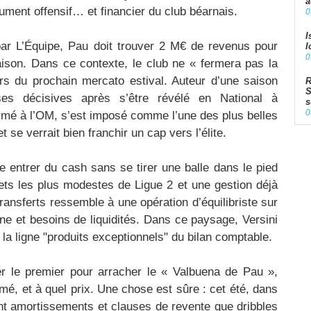
a
gument offensif… et financier du club béarnais.
0
I
par L’Équipe, Pau doit trouver 2 M€ de revenus pour
l
0
aison. Dans ce contexte, le club ne « fermera pas la
ors du prochain mercato estival. Auteur d’une saison
R
S
es décisives après s’être révélé en National à
s
0
formé à l’OM, s’est imposé comme l’une des plus belles
se verrait bien franchir un cap vers l’élite.
re entrer du cash sans se tirer une balle dans le pied
ets les plus modestes de Ligue 2 et une gestion déjà
ransferts ressemble à une opération d’équilibriste sur
rne et besoins de liquidités. Dans ce paysage, Versini
e la ligne "produits exceptionnels" du bilan comptable.
r le premier pour arracher le « Valbuena de Pau »,
é, et à quel prix. Une chose est sûre : cet été, dans
ant amortissements et clauses de revente que dribbles