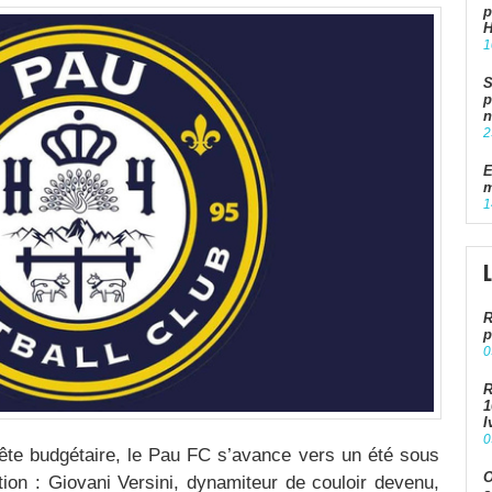
p
1
S
p
n
2
E
m
1
R
p
0
R
1
I
0
tête budgétaire, le Pau FC s’avance vers un été sous
O
ion : Giovani Versini, dynamiteur de couloir devenu,