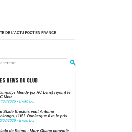
TE DE L'ACTU FOOT EN FRANCE
LES NEWS DU CLUB
ampalys Mendy (ex RC Lens) rejoint le
C Metz
4/07/2026
-
Ewan L-L
e Stade Brestois veut Antoine
ekongo, l'USL Dunkerque fixe le prix
0/07/2026
-
Ewan L-L
tade de Reims : Mory Gbane convoité