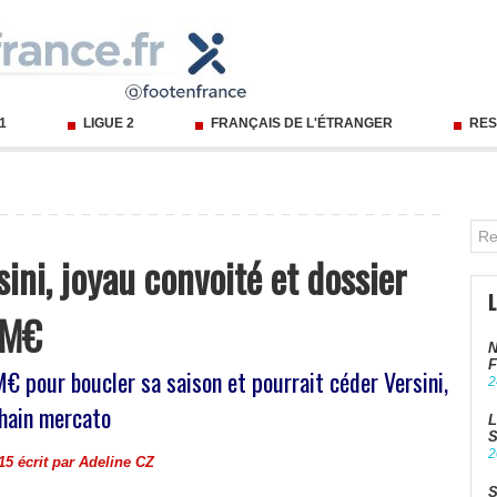
 1
LIGUE 2
FRANÇAIS DE L'ÉTRANGER
RES
sini, joyau convoité et dossier
 M€
N
F
M€ pour boucler sa saison et pourrait céder Versini,
2
chain mercato
L
S
2
15 écrit par
Adeline CZ
S