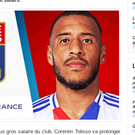
n
0
L
a
3
O
g
2
A
p
d
0
F
A
a
0
G
lus gros salaire du club, Corentin Tolisso va prolonger
0