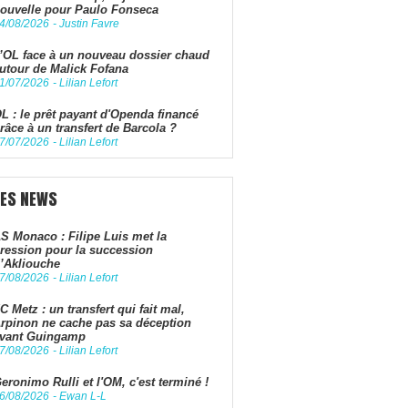
ouvelle pour Paulo Fonseca
4/08/2026
-
Justin Favre
’OL face à un nouveau dossier chaud
utour de Malick Fofana
1/07/2026
-
Lilian Lefort
L : le prêt payant d'Openda financé
râce à un transfert de Barcola ?
7/07/2026
-
Lilian Lefort
LES NEWS
S Monaco : Filipe Luis met la
ression pour la succession
’Akliouche
7/08/2026
-
Lilian Lefort
C Metz : un transfert qui fait mal,
rpinon ne cache pas sa déception
vant Guingamp
7/08/2026
-
Lilian Lefort
eronimo Rulli et l'OM, c'est terminé !
6/08/2026
-
Ewan L-L