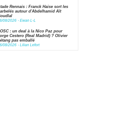
tade Rennais : Franck Haise sort les
arbelés autour d'Abdelhamid Aït
oudlal
6/08/2026
-
Ewan L-L
OSC : un deal à la Nico Paz pour
orge Cestero (Real Madrid) ? Olivier
étang pas emballé
6/08/2026
-
Lilian Lefort