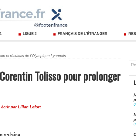
 1
LIGUE 2
FRANÇAIS DE L'ÉTRANGER
RES
ato et résultats de l’Olympique Lyonnais
e Corentin Tolisso pour prolonger
M
p
0
 écrit par
Lilian Lefort
M
p
0
n salaire
O