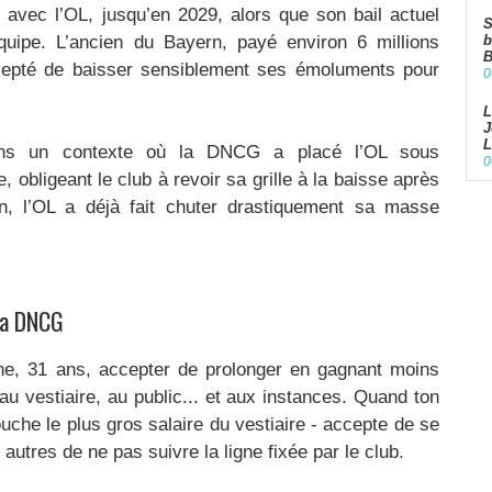
avec l’OL, jusqu’en 2029, alors que son bail actuel
S
quipe. L’ancien du Bayern, payé environ 6 millions
b
B
ccepté de baisser sensiblement ses émoluments pour
0
L
J
L
ans un contexte où la DNCG a placé l’OL sous
0
 obligeant le club à revoir sa grille à la baisse après
, l’OL a déjà fait chuter drastiquement sa masse
 la DNCG
ine, 31 ans, accepter de prolonger en gagnant moins
 vestiaire, au public... et aux instances. Quand ton
touche le plus gros salaire du vestiaire - accepte de se
es autres de ne pas suivre la ligne fixée par le club.