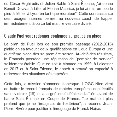
eu César Arghirudis et Julien Sablé à Saint-Étienne, j'ai connu
Benoît Delaval à Lille, et Florian Maurice, je lui ai mis un peu le
pied à l'étrier à Lyon en tant que recruteur". Cette connaissance
des rouages internes permet au nouveau coach de frapper
immédiatement là où ça fait mal : le vestiaire divisé.
Claude Puel veut redonner confiance au groupe en place
Le bilan de Puel lors de son premier passage (2012-2016)
plaide en sa faveur : deux qualifications en Ligue Europa et une
quatrième place dès sa première saison. Au-delà des résultats,
le Français possède une réputation de "pompier de service"
solidement établie. Que ce soit à Monaco en 1999, à Leicester
en 2017 ou à Saint-Étienne, le coach a prouvé sa capacité à
redresser des situations désespérées.
Cette fois, la mission s'annonce titanesque. L'OGC Nice vient
de battre le record français de matchs européens consécutifs
sans victoire (19) et a aligné neuf défaites d'affilée avant de
battre Saint-Étienne en Coupe de France. "Le mal est plus
profond que je ne l'imaginais de l'extérieur", a reconnu Jean-
Pierre Rivère pour justifier le limogeage de Franck Haise.