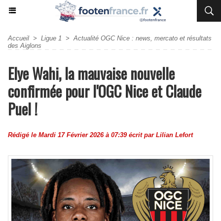
Accueil
>
Ligue 1
>
Actualité OGC Nice : news, mercato et résultats
des Aiglons
Elye Wahi, la mauvaise nouvelle
confirmée pour l'OGC Nice et Claude
Puel !
Rédigé le Mardi 17 Février 2026 à 07:39 écrit par
Lilian Lefort