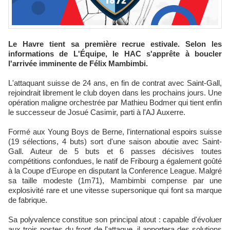
Le Havre tient sa première recrue estivale. Selon les
informations de L'Équipe, le HAC s'apprête à boucler
l'arrivée imminente de Félix Mambimbi.
L'attaquant suisse de 24 ans, en fin de contrat avec Saint-Gall,
rejoindrait librement le club doyen dans les prochains jours. Une
opération maligne orchestrée par Mathieu Bodmer qui tient enfin
le successeur de Josué Casimir, parti à l'AJ Auxerre.
Formé aux Young Boys de Berne, l'international espoirs suisse
(19 sélections, 4 buts) sort d'une saison aboutie avec Saint-
Gall. Auteur de 5 buts et 6 passes décisives toutes
compétitions confondues, le natif de Fribourg a également goûté
à la Coupe d'Europe en disputant la Conference League. Malgré
sa taille modeste (1m71), Mambimbi compense par une
explosivité rare et une vitesse supersonique qui font sa marque
de fabrique.
Sa polyvalence constitue son principal atout : capable d'évoluer
aux trois postes du front de l'attaque, il apportera des solutions