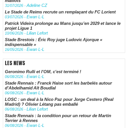
maillots
Adeline CZ
31/07/2026
-
Le Stade de Reims recrute un remplaçant du FC Lorient
Ewan L-L
03/07/2026
-
Patrick Videira prolonge au Mans jusqu’en 2029 et lance le
projet Ligue 1
Lilian Lefort
10/06/2026
-
Stade Brestois : Éric Roy juge Ludovic Ajorque «
indispensable »
Ewan L-L
16/05/2026
-
LES NEWS
Geronimo Rulli et l'OM, c'est terminé !
Ewan L-L
06/08/2026
-
Stade Rennais : Franck Haise sort les barbelés autour
d'Abdelhamid Aït Boudlal
Ewan L-L
06/08/2026
-
LOSC : un deal à la Nico Paz pour Jorge Cestero (Real
Madrid) ? Olivier Létang pas emballé
Lilian Lefort
06/08/2026
-
Stade Rennais : la condition pour un retour de Martin
Terrier à Rennes
Ewan L-L
06/08/2026
-