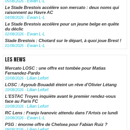
Ewan L-L
05/08/2026
-
Le Stade Brestois accélère son mercato : deux noms qui
raisonnent au Havre AC
Ewan L-L
04/08/2026
-
Le Stade Brestois accélère pour un jeune belge en quête
du déclic
Ewan L-L
02/08/2026
-
Stade Brestois : Chotard sur le départ, à quoi joue Brest !
Ewan L-L
01/08/2026
-
LES NEWS
Mercato LOSC : une offre est tombée pour Matias
Fernandez-Pardo
Lilian Lefort
10/08/2026
-
LOSC : Ayyoub Bouaddi éteint un rêve d'Olivier Létang
Lilian Lefort
10/08/2026
-
L'ESTAC Troyes inquiète avant le premier rendez-vous
face au Paris FC
Lilian Lefort
10/08/2026
-
RC Lens : Franjo Ivanovic attendu dans l'Artois ce lundi
Ewan L-L
10/08/2026
-
PSG : énorme offre de Chelsea pour Fabian Ruiz ?
Lilian Lefort
09/08/2026
-