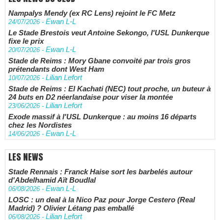
Nampalys Mendy (ex RC Lens) rejoint le FC Metz
Ewan L-L
24/07/2026
-
Le Stade Brestois veut Antoine Sekongo, l'USL Dunkerque
fixe le prix
Ewan L-L
20/07/2026
-
Stade de Reims : Mory Gbane convoité par trois gros
prétendants dont West Ham
Lilian Lefort
10/07/2026
-
Stade de Reims : El Kachati (NEC) tout proche, un buteur à
24 buts en D2 néerlandaise pour viser la montée
Lilian Lefort
23/06/2026
-
Exode massif à l'USL Dunkerque : au moins 16 départs
chez les Nordistes
Ewan L-L
14/06/2026
-
LES NEWS
Stade Rennais : Franck Haise sort les barbelés autour
d'Abdelhamid Aït Boudlal
Ewan L-L
06/08/2026
-
LOSC : un deal à la Nico Paz pour Jorge Cestero (Real
Madrid) ? Olivier Létang pas emballé
Lilian Lefort
06/08/2026
-