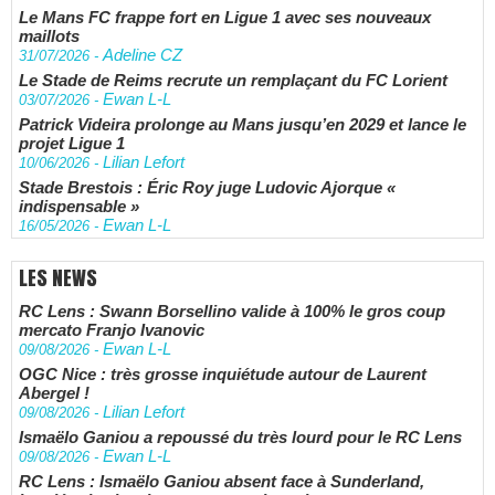
Le Mans FC frappe fort en Ligue 1 avec ses nouveaux
maillots
Adeline CZ
31/07/2026
-
Le Stade de Reims recrute un remplaçant du FC Lorient
Ewan L-L
03/07/2026
-
Patrick Videira prolonge au Mans jusqu’en 2029 et lance le
projet Ligue 1
Lilian Lefort
10/06/2026
-
Stade Brestois : Éric Roy juge Ludovic Ajorque «
indispensable »
Ewan L-L
16/05/2026
-
LES NEWS
RC Lens : Swann Borsellino valide à 100% le gros coup
mercato Franjo Ivanovic
Ewan L-L
09/08/2026
-
OGC Nice : très grosse inquiétude autour de Laurent
Abergel !
Lilian Lefort
09/08/2026
-
Ismaëlo Ganiou a repoussé du très lourd pour le RC Lens
Ewan L-L
09/08/2026
-
RC Lens : Ismaëlo Ganiou absent face à Sunderland,