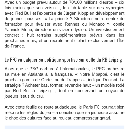
Avec un budget prévu autour de 70/100 millions d'euros – dix
fois moins que son voisin –, le club table sur des synergies
avec Red Bull et l'expertise de Jürgen Klopp en développement
de jeunes pousses. « La priorité ? Structurer notre centre de
formation pour rivaliser avec Rennes ou Monaco », confie
Yannick Menu, directeur du vivier orlysien. Un investissement
concret : huit terrains supplémentaires prévus dans les
prochaines mois, et un recrutement ciblant exclusivement l'Île-
de-France.
Le PFC va calquer sa politique sportive sur celle du RB Leipzig
Alors que le PSG carbure à l'internationales, le PFC orchestre
sa mue en Atalanta à la française. « Notre Mbappé, c'est le
prochain gamin de Créteil ou de Trappes », indique Denisot. La
stratégie ? Acheter bas, former, revendre haut – un modèle rodé
par Red Bull à Leipzig –, tout en conservant un noyau de
joueurs issus du cru.
Avec cette feuille de route audacieuse, le Paris FC pourrait bien
réécrire les règles du jeu – à condition que sa jeunesse assume
le choc des cultures face au rouleau compresseur qatari.