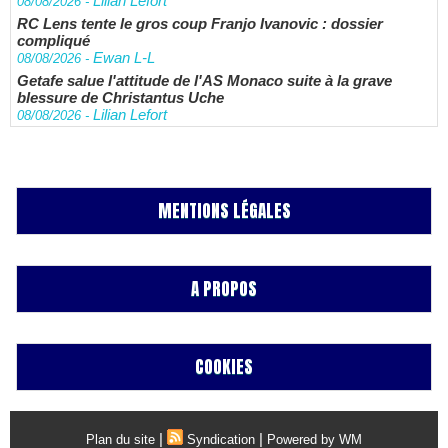
Lilian Lefort
08/08/2026
-
RC Lens tente le gros coup Franjo Ivanovic : dossier
compliqué
Ewan L-L
08/08/2026
-
Getafe salue l'attitude de l'AS Monaco suite à la grave
blessure de Christantus Uche
Lilian Lefort
08/08/2026
-
MENTIONS LÉGALES
A PROPOS
COOKIES
|
|
Plan du site
Syndication
Powered by WM