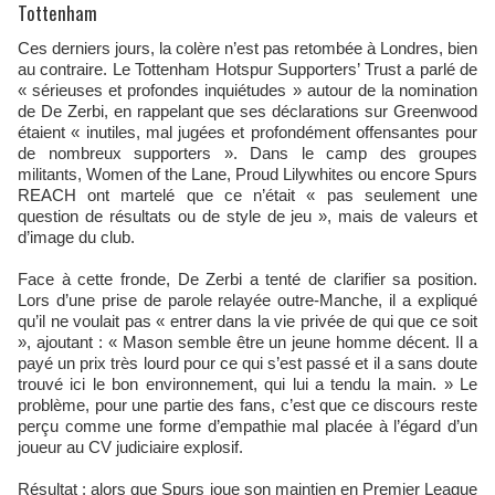
Tottenham
Ces derniers jours, la colère n’est pas retombée à Londres, bien
au contraire. Le Tottenham Hotspur Supporters’ Trust a parlé de
« sérieuses et profondes inquiétudes » autour de la nomination
de De Zerbi, en rappelant que ses déclarations sur Greenwood
étaient « inutiles, mal jugées et profondément offensantes pour
de nombreux supporters ». Dans le camp des groupes
militants, Women of the Lane, Proud Lilywhites ou encore Spurs
REACH ont martelé que ce n’était « pas seulement une
question de résultats ou de style de jeu », mais de valeurs et
d’image du club.
Face à cette fronde, De Zerbi a tenté de clarifier sa position.
Lors d’une prise de parole relayée outre-Manche, il a expliqué
qu’il ne voulait pas « entrer dans la vie privée de qui que ce soit
», ajoutant : « Mason semble être un jeune homme décent. Il a
payé un prix très lourd pour ce qui s’est passé et il a sans doute
trouvé ici le bon environnement, qui lui a tendu la main. » Le
problème, pour une partie des fans, c’est que ce discours reste
perçu comme une forme d’empathie mal placée à l’égard d’un
joueur au CV judiciaire explosif.
Résultat : alors que Spurs joue son maintien en Premier League