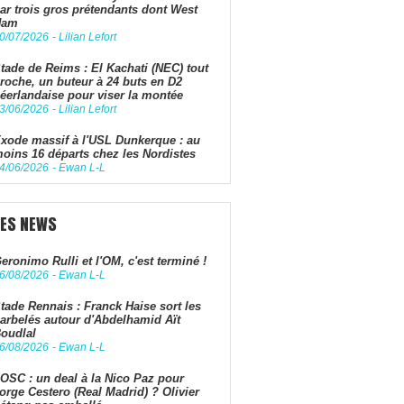
ar trois gros prétendants dont West
Ham
0/07/2026
-
Lilian Lefort
tade de Reims : El Kachati (NEC) tout
roche, un buteur à 24 buts en D2
éerlandaise pour viser la montée
3/06/2026
-
Lilian Lefort
xode massif à l'USL Dunkerque : au
oins 16 départs chez les Nordistes
4/06/2026
-
Ewan L-L
LES NEWS
eronimo Rulli et l'OM, c'est terminé !
6/08/2026
-
Ewan L-L
tade Rennais : Franck Haise sort les
arbelés autour d'Abdelhamid Aït
oudlal
6/08/2026
-
Ewan L-L
OSC : un deal à la Nico Paz pour
orge Cestero (Real Madrid) ? Olivier