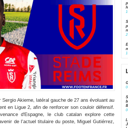
p
1
S
p
n
2
E
m
1
G
0
S
 Sergio Akieme, latéral gauche de 27 ans évoluant au
b
B
 en Ligue 2, afin de renforcer son couloir défensif.
0
venance d'Espagne, le club catalan explore cette
L
venir de l’actuel titulaire du poste, Miguel Gutiérrez,
J