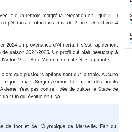
L
0
ec le club rémois malgré la relégation en Ligue 2 : il
S
r
ompétitions confondues, inscrit 2 buts et délivré 4
0
L
u
0
ier 2024 en provenance d’Almería, il s’est rapidement
 de saison 2024-2025. Un profil qui plait beaucoup à
d'Aston Villa, Àlex Moreno, semble être la priorité.
 alors que plusieurs options sont sur la table. Aucune
 à ce jour, mais Sergio Akieme fait partie des profils
Akieme n'est pas contre l'idée de quitter le Stade de
e un club qui évolue en Liga.
né de foot et de l'Olympique de Marseille. Fan du