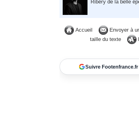
Ribéry de la belle é
Accueil
Envoyer à u
taille du texte
D
Suivre Footenfrance.fr