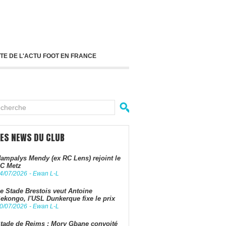
TE DE L'ACTU FOOT EN FRANCE
LES NEWS DU CLUB
ampalys Mendy (ex RC Lens) rejoint le
C Metz
4/07/2026
-
Ewan L-L
e Stade Brestois veut Antoine
ekongo, l'USL Dunkerque fixe le prix
0/07/2026
-
Ewan L-L
tade de Reims : Mory Gbane convoité