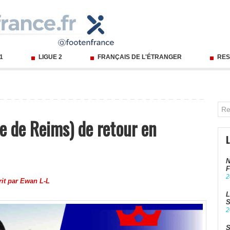
 1
LIGUE 2
FRANÇAIS DE L'ÉTRANGER
RES
e de Reims) de retour en
N
F
2
rit par
Ewan L-L
L
S
2
S