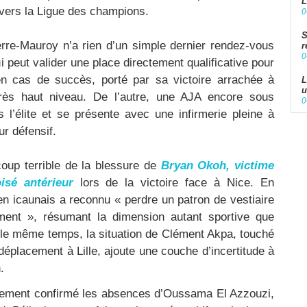
L
 vers la Ligue des champions.
0
S
re-Mauroy n’a rien d’un simple dernier rendez-vous
r
0
ui peut valider une place directement qualificative pour
n cas de succès, porté par sa victoire arrachée à
L
u
ès haut niveau. De l’autre, une AJA encore sous
0
 l’élite et se présente avec une infirmerie pleine à
r défensif.
coup terrible de la blessure de
Bryan Okoh, victime
isé antérieur
lors de la victoire face à Nice. En
en icaunais a reconnu « perdre un patron de vestiaire
oment », résumant la dimension autant sportive que
 le même temps, la situation de Clément Akpa, touché
déplacement à Lille, ajoute une couche d’incertitude à
.
alement confirmé les absences d’Oussama El Azzouzi,