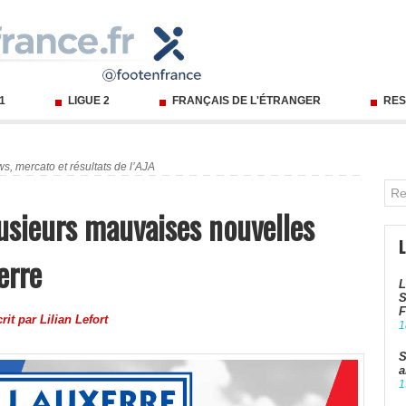
 1
LIGUE 2
FRANÇAIS DE L'ÉTRANGER
RES
ws, mercato et résultats de l’AJA
lusieurs mauvaises nouvelles
erre
L
S
crit par
Lilian Lefort
1
S
a
1