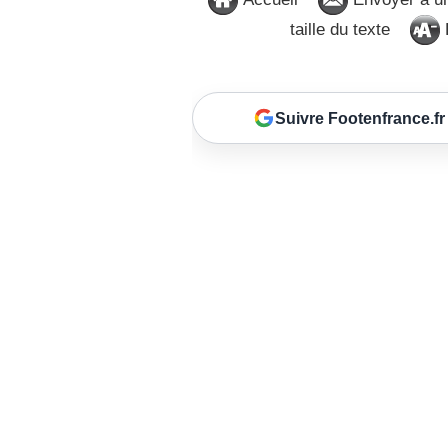
taille du texte
D
Suivre Footenfrance.fr