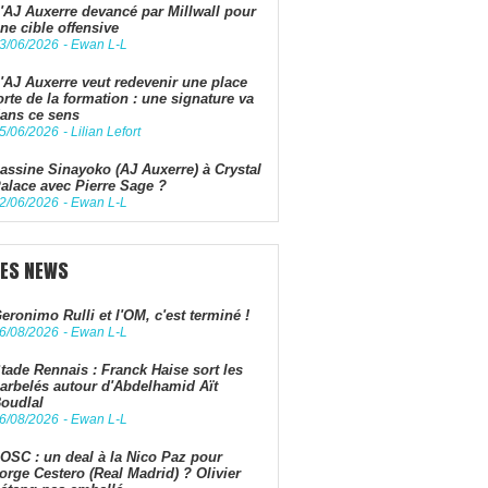
'AJ Auxerre devancé par Millwall pour
ne cible offensive
3/06/2026
-
Ewan L-L
'AJ Auxerre veut redevenir une place
orte de la formation : une signature va
ans ce sens
5/06/2026
-
Lilian Lefort
assine Sinayoko (AJ Auxerre) à Crystal
alace avec Pierre Sage ?
2/06/2026
-
Ewan L-L
LES NEWS
eronimo Rulli et l'OM, c'est terminé !
6/08/2026
-
Ewan L-L
tade Rennais : Franck Haise sort les
arbelés autour d'Abdelhamid Aït
oudlal
6/08/2026
-
Ewan L-L
OSC : un deal à la Nico Paz pour
orge Cestero (Real Madrid) ? Olivier