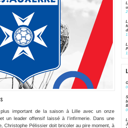
L
u
2
L
f
d
1
L
P
1
G
0
ts
S
b
B
0
plus important de la saison à Lille avec un onze
 un leader offensif laissé à l’infirmerie. Dans une
L
J
, Christophe Pélissier doit bricoler au pire moment, à