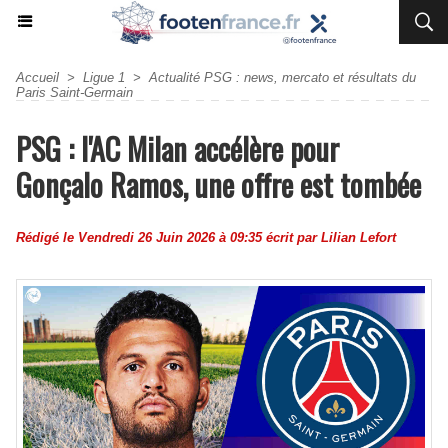
Accueil
>
Ligue 1
>
Actualité PSG : news, mercato et résultats du
Paris Saint-Germain
PSG : l'AC Milan accélère pour
Gonçalo Ramos, une offre est tombée
Rédigé le Vendredi 26 Juin 2026 à 09:35 écrit par
Lilian Lefort