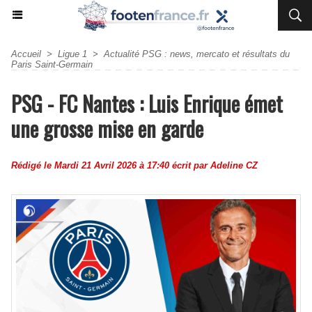
Accueil
>
Ligue 1
>
Actualité PSG : news, mercato et résultats du
Paris Saint-Germain
PSG - FC Nantes : Luis Enrique émet
une grosse mise en garde
Rédigé le Mardi 21 Avril 2026 à 17:40 écrit par
Adeline CZ