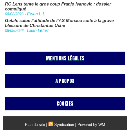
RC Lens tente le gros coup Franjo Ivanovic : dossier
compliqué
Ewan L-L
08/08/2026
-
Getafe salue l'attitude de l'AS Monaco suite à la grave
blessure de Christantus Uche
Lilian Lefort
08/08/2026
-
MENTIONS LÉGALES
A PROPOS
COOKIES
|
|
Plan du site
Syndication
Powered by WM