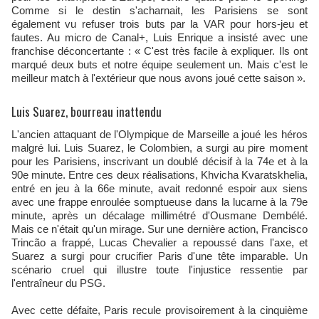
Comme si le destin s'acharnait, les Parisiens se sont
également vu refuser trois buts par la VAR pour hors-jeu et
fautes. Au micro de Canal+, Luis Enrique a insisté avec une
franchise déconcertante : « C'est très facile à expliquer. Ils ont
marqué deux buts et notre équipe seulement un. Mais c'est le
meilleur match à l'extérieur que nous avons joué cette saison ».
Luis Suarez, bourreau inattendu
L'ancien attaquant de l'Olympique de Marseille a joué les héros
malgré lui. Luis Suarez, le Colombien, a surgi au pire moment
pour les Parisiens, inscrivant un doublé décisif à la 74e et à la
90e minute. Entre ces deux réalisations, Khvicha Kvaratskhelia,
entré en jeu à la 66e minute, avait redonné espoir aux siens
avec une frappe enroulée somptueuse dans la lucarne à la 79e
minute, après un décalage millimétré d'Ousmane Dembélé.
Mais ce n'était qu'un mirage. Sur une dernière action, Francisco
Trincão a frappé, Lucas Chevalier a repoussé dans l'axe, et
Suarez a surgi pour crucifier Paris d'une tête imparable. Un
scénario cruel qui illustre toute l'injustice ressentie par
l'entraîneur du PSG.
Avec cette défaite, Paris recule provisoirement à la cinquième