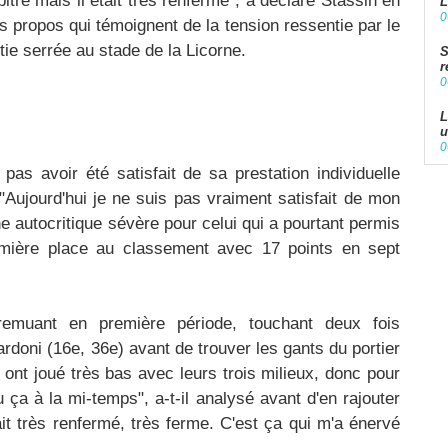
tre mais il était très renfermé", a déclaré Stassin en
L
0
s propos qui témoignent de la tension ressentie par le
tie serrée au stade de la Licorne.
S
r
0
L
u
0
as avoir été satisfait de sa prestation individuelle
"Aujourd'hui je ne suis pas vraiment satisfait de mon
ne autocritique sévère pour celui qui a pourtant permis
emière place au classement avec 17 points en sept
remuant en première période, touchant deux fois
ardoni (16e, 36e) avant de trouver les gants du portier
 ont joué très bas avec leurs trois milieux, donc pour
 ça à la mi-temps", a-t-il analysé avant d'en rajouter
tait très renfermé, très ferme. C'est ça qui m'a énervé