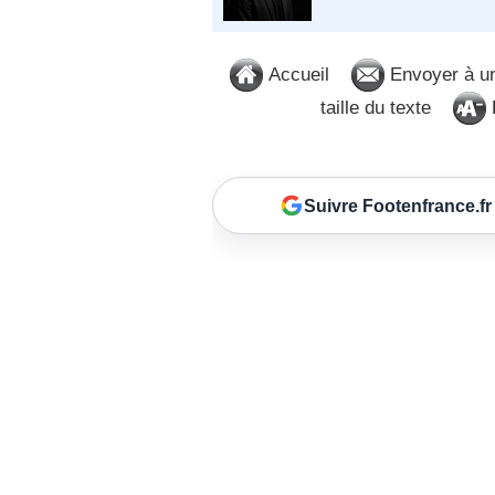
Accueil
Envoyer à u
taille du texte
D
Suivre Footenfrance.fr