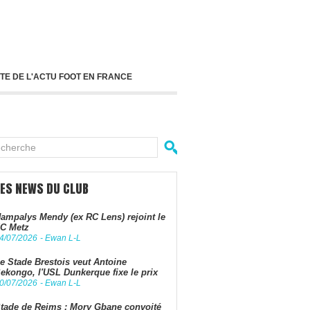
TE DE L'ACTU FOOT EN FRANCE
LES NEWS DU CLUB
ampalys Mendy (ex RC Lens) rejoint le
C Metz
4/07/2026
-
Ewan L-L
e Stade Brestois veut Antoine
ekongo, l'USL Dunkerque fixe le prix
0/07/2026
-
Ewan L-L
tade de Reims : Mory Gbane convoité