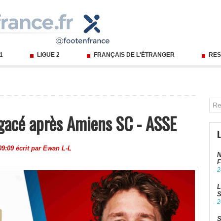
 1
LIGUE 2
FRANÇAIS DE L'ÉTRANGER
RES
agacé après Amiens SC - ASSE
9:09 écrit par
Ewan L-L
N
F
2
L
S
2
S