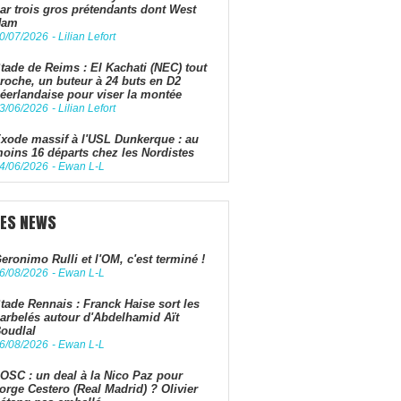
ar trois gros prétendants dont West
Ham
0/07/2026
-
Lilian Lefort
tade de Reims : El Kachati (NEC) tout
roche, un buteur à 24 buts en D2
éerlandaise pour viser la montée
3/06/2026
-
Lilian Lefort
xode massif à l'USL Dunkerque : au
oins 16 départs chez les Nordistes
4/06/2026
-
Ewan L-L
LES NEWS
eronimo Rulli et l'OM, c'est terminé !
6/08/2026
-
Ewan L-L
tade Rennais : Franck Haise sort les
arbelés autour d'Abdelhamid Aït
oudlal
6/08/2026
-
Ewan L-L
OSC : un deal à la Nico Paz pour
orge Cestero (Real Madrid) ? Olivier