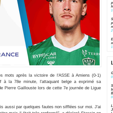
p
1
S
p
n
2
E
m
1
G
s mots après la victoire de l'ASSE à Amiens (0-1)
0
if à la 78e minute, l'attaquant belge a exprimé sa
S
 de Pierre Gaillouste lors de cette 7e journée de Ligue
b
B
0
L
s aussi par quelques fautes non sifflées sur moi. J'ai
J