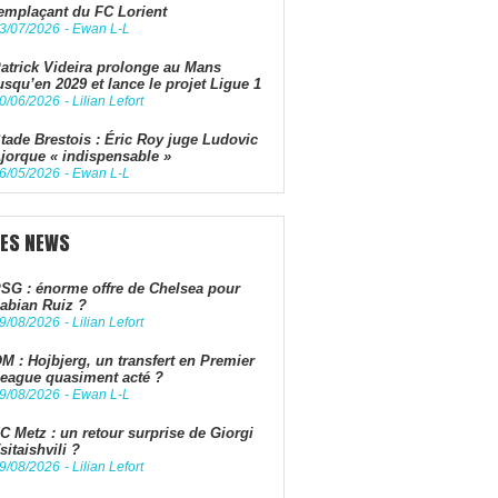
emplaçant du FC Lorient
3/07/2026
-
Ewan L-L
atrick Videira prolonge au Mans
usqu’en 2029 et lance le projet Ligue 1
0/06/2026
-
Lilian Lefort
tade Brestois : Éric Roy juge Ludovic
jorque « indispensable »
6/05/2026
-
Ewan L-L
LES NEWS
SG : énorme offre de Chelsea pour
abian Ruiz ?
9/08/2026
-
Lilian Lefort
M : Hojbjerg, un transfert en Premier
eague quasiment acté ?
9/08/2026
-
Ewan L-L
C Metz : un retour surprise de Giorgi
sitaishvili ?
9/08/2026
-
Lilian Lefort