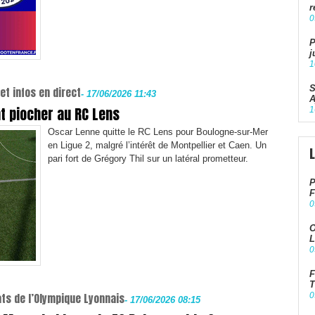
r
0
P
j
1
S
et infos en direct
-
17/06/2026 11:43
A
nt piocher au RC Lens
1
Oscar Lenne quitte le RC Lens pour Boulogne-sur-Mer
en Ligue 2, malgré l’intérêt de Montpellier et Caen. Un
pari fort de Grégory Thil sur un latéral prometteur.
P
F
0
O
L
0
F
T
ats de l’Olympique Lyonnais
0
-
17/06/2026 08:15