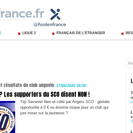
 1
LIGUE 2
FRANÇAIS DE L'ÉTRANGER
RES
t résultats du club angevin
-
17/06/2026 16:58
? Les supporters du SCO disent NON !
T
o
Téji Savanier libre et ciblé par Angers SCO : géniale
0
opportunité à 0 € ou énorme risque pour un club qui
L
jure miser sur la jeunesse ?
s
3
L