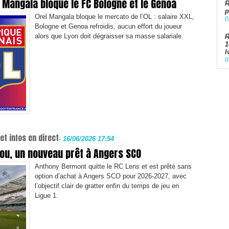
e Mangala bloque le FC Bologne et le Genoa
R
p
Orel Mangala bloque le mercato de l’OL : salaire XXL,
0
Bologne et Genoa refroidis, aucun effort du joueur
alors que Lyon doit dégraisser sa masse salariale.
R
1
I
0
et infos en direct
-
16/06/2026 17:54
ipou, un nouveau prêt à Angers SCO
Anthony Bermont quitte le RC Lens et est prêté sans
option d’achat à Angers SCO pour 2026‑2027, avec
l’objectif clair de gratter enfin du temps de jeu en
Ligue 1.