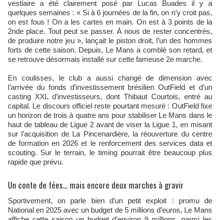
vestiaire a été clairement posé par Lucas Buades il y a
quelques semaines : « Si à 6 journées de la fin, on n’y croit pas,
on est fous ! On a les cartes en main. On est à 3 points de la
2nde place. Tout peut se passer. À nous de rester concentrés,
de produire notre jeu », lançait le piston droit, l’un des hommes
forts de cette saison. Depuis, Le Mans a comblé son retard, et
se retrouve désormais installé sur cette fameuse 2e marche.
En coulisses, le club a aussi changé de dimension avec
l’arrivée du fonds d’investissement brésilien OutField et d’un
casting XXL d’investisseurs, dont Thibaut Courtois, entré au
capital. Le discours officiel reste pourtant mesuré : OutField fixe
un horizon de trois à quatre ans pour stabiliser Le Mans dans le
haut de tableau de Ligue 2 avant de viser la Ligue 1, en misant
sur l’acquisition de La Pincenardière, la réouverture du centre
de formation en 2026 et le renforcement des services data et
scouting. Sur le terrain, le timing pourrait être beaucoup plus
rapide que prévu.
Un conte de fées… mais encore deux marches à gravir
Sportivement, on parle bien d’un petit exploit : promu de
National en 2025 avec un budget de 5 millions d’euros, Le Mans
affiche cette saison un budget d’environ 9 millions, parmi les