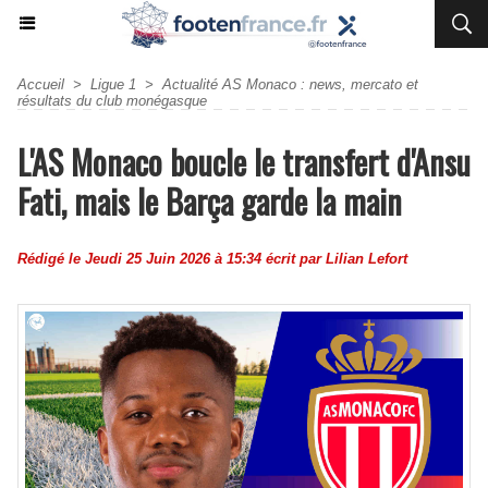
Accueil
>
Ligue 1
>
Actualité AS Monaco : news, mercato et
résultats du club monégasque
L'AS Monaco boucle le transfert d'Ansu
Fati, mais le Barça garde la main
Rédigé le Jeudi 25 Juin 2026 à 15:34 écrit par
Lilian Lefort