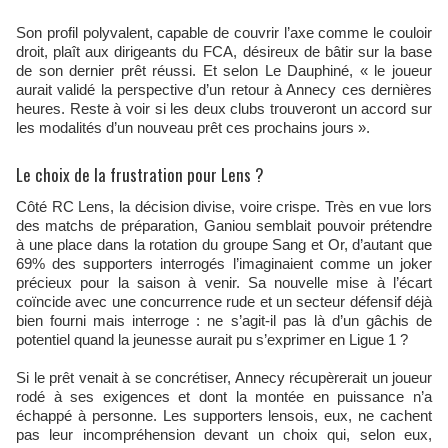
Son profil polyvalent, capable de couvrir l’axe comme le couloir
droit, plaît aux dirigeants du FCA, désireux de bâtir sur la base
de son dernier prêt réussi. Et selon Le Dauphiné, « le joueur
aurait validé la perspective d’un retour à Annecy ces dernières
heures. Reste à voir si les deux clubs trouveront un accord sur
les modalités d’un nouveau prêt ces prochains jours ».
Le choix de la frustration pour Lens ?
Côté RC Lens, la décision divise, voire crispe. Très en vue lors
des matchs de préparation, Ganiou semblait pouvoir prétendre
à une place dans la rotation du groupe Sang et Or, d’autant que
69% des supporters interrogés l’imaginaient comme un joker
précieux pour la saison à venir. Sa nouvelle mise à l’écart
coïncide avec une concurrence rude et un secteur défensif déjà
bien fourni mais interroge : ne s’agit-il pas là d’un gâchis de
potentiel quand la jeunesse aurait pu s’exprimer en Ligue 1 ?
Si le prêt venait à se concrétiser, Annecy récupèrerait un joueur
rodé à ses exigences et dont la montée en puissance n’a
échappé à personne. Les supporters lensois, eux, ne cachent
pas leur incompréhension devant un choix qui, selon eux,