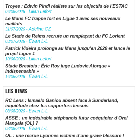
Troyes : Edwin Pindi réaliste sur les objectifs de l'ESTAC
Lilian Lefort
06/08/2026
-
Le Mans FC frappe fort en Ligue 1 avec ses nouveaux
maillots
Adeline CZ
31/07/2026
-
Le Stade de Reims recrute un remplaçant du FC Lorient
Ewan L-L
03/07/2026
-
Patrick Videira prolonge au Mans jusqu’en 2029 et lance le
projet Ligue 1
Lilian Lefort
10/06/2026
-
Stade Brestois : Éric Roy juge Ludovic Ajorque «
indispensable »
Ewan L-L
16/05/2026
-
LES NEWS
RC Lens : Ismaëlo Ganiou absent face à Sunderland,
inquiétude chez les supporters lensois
Ewan L-L
08/08/2026
-
ASSE : un indésirable stéphanois futur coéquipier d'Orel
Mangala (OL) ?
Ewan L-L
08/08/2026
-
OL : une recrue Lyonnes victime d'une grave blessure !