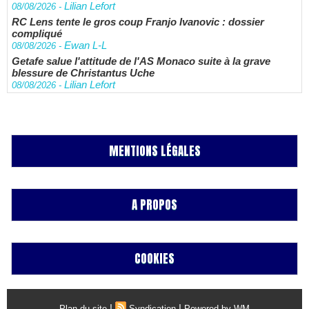
Lilian Lefort
08/08/2026
-
RC Lens tente le gros coup Franjo Ivanovic : dossier
compliqué
Ewan L-L
08/08/2026
-
Getafe salue l'attitude de l'AS Monaco suite à la grave
blessure de Christantus Uche
Lilian Lefort
08/08/2026
-
MENTIONS LÉGALES
A PROPOS
COOKIES
|
|
Plan du site
Syndication
Powered by WM