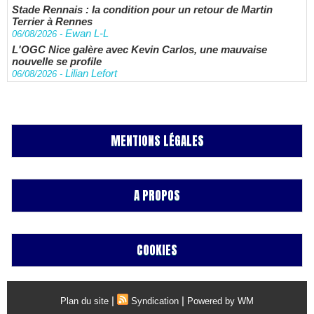
Stade Rennais : la condition pour un retour de Martin
Terrier à Rennes
Ewan L-L
06/08/2026
-
L'OGC Nice galère avec Kevin Carlos, une mauvaise
nouvelle se profile
Lilian Lefort
06/08/2026
-
MENTIONS LÉGALES
A PROPOS
COOKIES
|
|
Plan du site
Syndication
Powered by WM