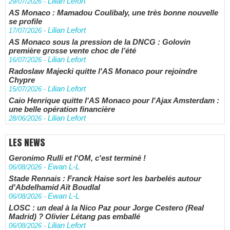
Lilian Lefort
29/07/2026
-
AS Monaco : Mamadou Coulibaly, une très bonne nouvelle
se profile
Lilian Lefort
17/07/2026
-
AS Monaco sous la pression de la DNCG : Golovin
première grosse vente choc de l’été
Lilian Lefort
16/07/2026
-
Radoslaw Majecki quitte l'AS Monaco pour rejoindre
Chypre
Lilian Lefort
15/07/2026
-
Caio Henrique quitte l'AS Monaco pour l'Ajax Amsterdam :
une belle opération financière
Lilian Lefort
28/06/2026
-
LES NEWS
Geronimo Rulli et l'OM, c'est terminé !
Ewan L-L
06/08/2026
-
Stade Rennais : Franck Haise sort les barbelés autour
d'Abdelhamid Aït Boudlal
Ewan L-L
06/08/2026
-
LOSC : un deal à la Nico Paz pour Jorge Cestero (Real
Madrid) ? Olivier Létang pas emballé
Lilian Lefort
06/08/2026
-