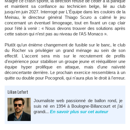
Malgré ce crash sportif, la direction refuse de céder à la panique
et maintient sa confiance au technicien belge, lié au club
jusqu'en juin 2027. Interrogé par L'Équipe dans les couloirs de la
Meinau, le directeur général Thiago Scuro a calmé le jeu
concernant un éventuel limogeage, tout en fixant un cap clair
pour l'été à venir : « Nous devons trouver des solutions après
cette saison qui n’est pas au niveau de l’AS Monaco ».
Plutôt qu’un énième changement de fusible sur le banc, le club
du Rocher va privilégier un grand ménage au sein de son
effectif. L'accent sera mis sur le recrutement de profils
d'expérience pour stabiliser un groupe jeune et rééquilibrer une
équipe hyper prolifique en attaque, mais d'une naïveté
déconcertante derrière. Le prochain exercice ressemblera à un
quitte ou double pour Pocognoli, qui n'aura plus le droit à l'erreur.
Lilian Lefort
Journaliste web passionné de ballon rond, je
suis né en 1994 à Boulogne-Billancourt et j’ai
grandi...
En savoir plus sur cet auteur