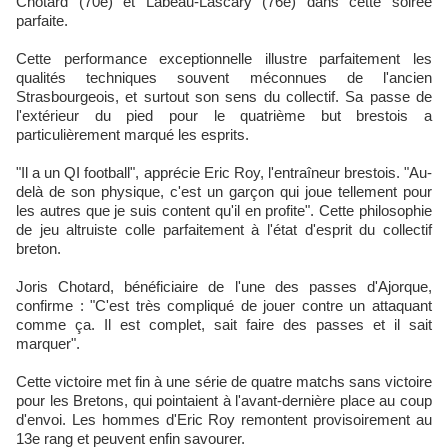
Chotard (70e) et Labeau-Lascary (76e) dans cette soirée
parfaite.
Cette performance exceptionnelle illustre parfaitement les
qualités techniques souvent méconnues de l'ancien
Strasbourgeois, et surtout son sens du collectif. Sa passe de
l'extérieur du pied pour le quatrième but brestois a
particulièrement marqué les esprits.
"Il a un QI football", apprécie Eric Roy, l'entraîneur brestois. "Au-
delà de son physique, c'est un garçon qui joue tellement pour
les autres que je suis content qu'il en profite". Cette philosophie
de jeu altruiste colle parfaitement à l'état d'esprit du collectif
breton.
Joris Chotard, bénéficiaire de l'une des passes d'Ajorque,
confirme : "C'est très compliqué de jouer contre un attaquant
comme ça. Il est complet, sait faire des passes et il sait
marquer".
Cette victoire met fin à une série de quatre matchs sans victoire
pour les Bretons, qui pointaient à l'avant-dernière place au coup
d'envoi. Les hommes d'Eric Roy remontent provisoirement au
13e rang et peuvent enfin savourer.