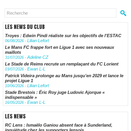
LES NEWS DU CLUB
Troyes : Edwin Pindi réaliste sur les objectifs de l'ESTAC
Lilian Lefort
06/08/2026
-
Le Mans FC frappe fort en Ligue 1 avec ses nouveaux
maillots
Adeline CZ
31/07/2026
-
Le Stade de Reims recrute un remplaçant du FC Lorient
Ewan L-L
03/07/2026
-
Patrick Videira prolonge au Mans jusqu’en 2029 et lance le
projet Ligue 1
Lilian Lefort
10/06/2026
-
Stade Brestois : Éric Roy juge Ludovic Ajorque «
indispensable »
Ewan L-L
16/05/2026
-
LES NEWS
RC Lens : Ismaëlo Ganiou absent face à Sunderland,
inquiétude chez les supporters lensois