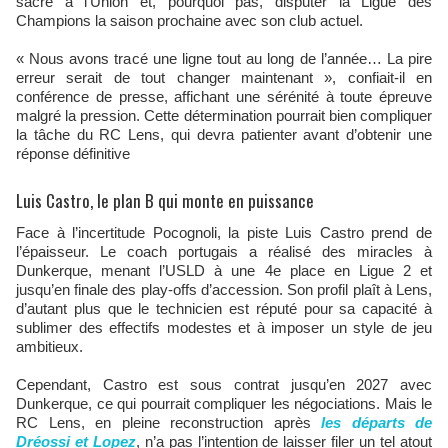
sacre à l’Union et, pourquoi pas, disputer la Ligue des
Champions la saison prochaine avec son club actuel.
« Nous avons tracé une ligne tout au long de l’année… La pire
erreur serait de tout changer maintenant », confiait-il en
conférence de presse, affichant une sérénité à toute épreuve
malgré la pression. Cette détermination pourrait bien compliquer
la tâche du RC Lens, qui devra patienter avant d’obtenir une
réponse définitive
Luis Castro, le plan B qui monte en puissance
Face à l’incertitude Pocognoli, la piste Luis Castro prend de
l’épaisseur. Le coach portugais a réalisé des miracles à
Dunkerque, menant l’USLD à une 4e place en Ligue 2 et
jusqu’en finale des play-offs d’accession. Son profil plaît à Lens,
d’autant plus que le technicien est réputé pour sa capacité à
sublimer des effectifs modestes et à imposer un style de jeu
ambitieux.
Cependant, Castro est sous contrat jusqu’en 2027 avec
Dunkerque, ce qui pourrait compliquer les négociations. Mais le
RC Lens, en pleine reconstruction après
les départs de
Dréossi et Lopez
, n’a pas l’intention de laisser filer un tel atout