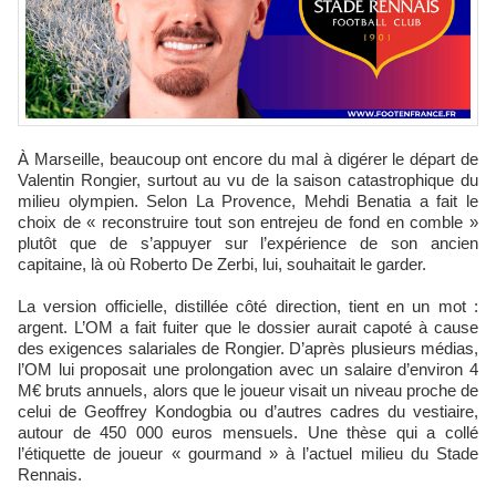
À Marseille, beaucoup ont encore du mal à digérer le départ de
Valentin Rongier, surtout au vu de la saison catastrophique du
milieu olympien. Selon La Provence, Mehdi Benatia a fait le
choix de « reconstruire tout son entrejeu de fond en comble »
plutôt que de s’appuyer sur l’expérience de son ancien
capitaine, là où Roberto De Zerbi, lui, souhaitait le garder.
La version officielle, distillée côté direction, tient en un mot :
argent. L’OM a fait fuiter que le dossier aurait capoté à cause
des exigences salariales de Rongier. D’après plusieurs médias,
l’OM lui proposait une prolongation avec un salaire d’environ 4
M€ bruts annuels, alors que le joueur visait un niveau proche de
celui de Geoffrey Kondogbia ou d’autres cadres du vestiaire,
autour de 450 000 euros mensuels. Une thèse qui a collé
l’étiquette de joueur « gourmand » à l’actuel milieu du Stade
Rennais.