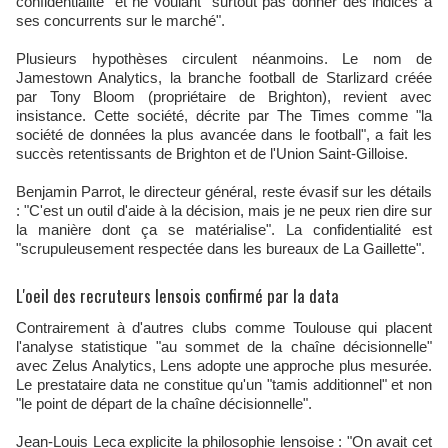
confidentialité" et ne voulant "surtout pas donner des indices à
ses concurrents sur le marché".
Plusieurs hypothèses circulent néanmoins. Le nom de
Jamestown Analytics, la branche football de Starlizard créée
par Tony Bloom (propriétaire de Brighton), revient avec
insistance. Cette société, décrite par The Times comme "la
société de données la plus avancée dans le football", a fait les
succès retentissants de Brighton et de l'Union Saint-Gilloise.
Benjamin Parrot, le directeur général, reste évasif sur les détails
: "C'est un outil d'aide à la décision, mais je ne peux rien dire sur
la manière dont ça se matérialise". La confidentialité est
"scrupuleusement respectée dans les bureaux de La Gaillette".
L'oeil des recruteurs lensois confirmé par la data
Contrairement à d'autres clubs comme Toulouse qui placent
l'analyse statistique "au sommet de la chaîne décisionnelle"
avec Zelus Analytics, Lens adopte une approche plus mesurée.
Le prestataire data ne constitue qu'un "tamis additionnel" et non
"le point de départ de la chaîne décisionnelle".
Jean-Louis Leca explicite la philosophie lensoise : "On avait cet