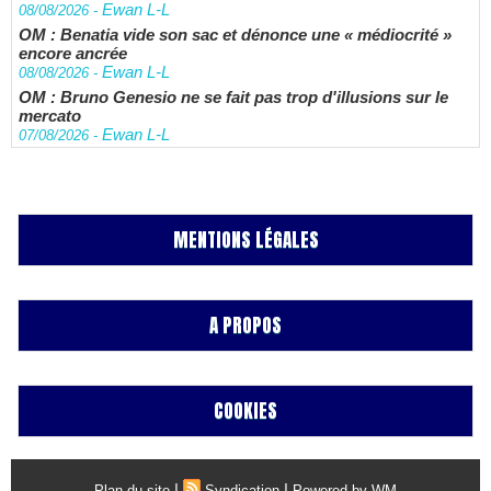
Ewan L-L
08/08/2026
-
OM : Benatia vide son sac et dénonce une « médiocrité »
encore ancrée
Ewan L-L
08/08/2026
-
OM : Bruno Genesio ne se fait pas trop d'illusions sur le
mercato
Ewan L-L
07/08/2026
-
MENTIONS LÉGALES
A PROPOS
COOKIES
|
|
Plan du site
Syndication
Powered by WM