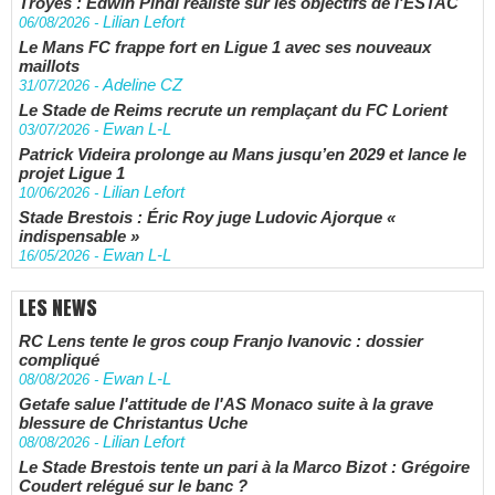
Troyes : Edwin Pindi réaliste sur les objectifs de l'ESTAC
Lilian Lefort
06/08/2026
-
Le Mans FC frappe fort en Ligue 1 avec ses nouveaux
maillots
Adeline CZ
31/07/2026
-
Le Stade de Reims recrute un remplaçant du FC Lorient
Ewan L-L
03/07/2026
-
Patrick Videira prolonge au Mans jusqu’en 2029 et lance le
projet Ligue 1
Lilian Lefort
10/06/2026
-
Stade Brestois : Éric Roy juge Ludovic Ajorque «
indispensable »
Ewan L-L
16/05/2026
-
LES NEWS
RC Lens tente le gros coup Franjo Ivanovic : dossier
compliqué
Ewan L-L
08/08/2026
-
Getafe salue l'attitude de l'AS Monaco suite à la grave
blessure de Christantus Uche
Lilian Lefort
08/08/2026
-
Le Stade Brestois tente un pari à la Marco Bizot : Grégoire
Coudert relégué sur le banc ?