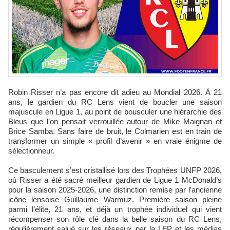
Robin Risser n’a pas encore dit adieu au Mondial 2026. À 21
ans, le gardien du RC Lens vient de boucler une saison
majuscule en Ligue 1, au point de bousculer une hiérarchie des
Bleus que l’on pensait verrouillée autour de Mike Maignan et
Brice Samba. Sans faire de bruit, le Colmarien est en train de
transformer un simple « profil d’avenir » en vraie énigme de
sélectionneur.
Ce basculement s’est cristallisé lors des Trophées UNFP 2026,
où Risser a été sacré meilleur gardien de Ligue 1 McDonald’s
pour la saison 2025-2026, une distinction remise par l’ancienne
icône lensoise Guillaume Warmuz. Première saison pleine
parmi l’élite, 21 ans, et déjà un trophée individuel qui vient
récompenser son rôle clé dans la belle saison du RC Lens,
régulièrement salué sur les réseaux par la LFP et les médias